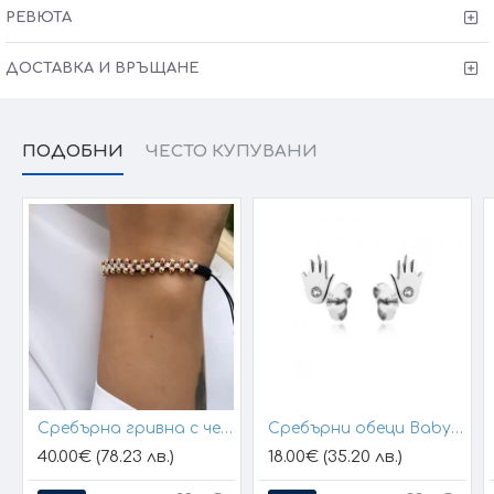
Victoria Gold Всичко хубаво е с теб
РЕВЮТА
ДОСТАВКА И ВРЪЩАНЕ
ПОДОБНИ
ЧЕСТО КУПУВАНИ
Сребърна гривна с черен конец и позлатени топчета
Сребърни обеци Baby Hands
40.00€ (78.23 лв.)
18.00€ (35.20 лв.)