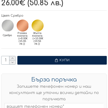
26.00€ (50.85 лв.)
Цвят Сребро
Розова
Жълта
Сребро
позлата
позлата
(+8.00€
(+10.00€
(15.65
(19.56
лв.))
лв.))
КУПИ
Бърза поръчка
Запишете телефонен номер и наш
консултант ще уточни всички детайли по
поръчката