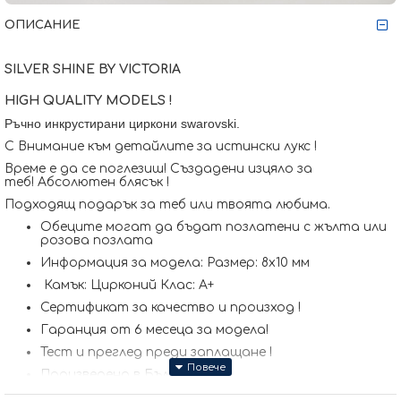
ОПИСАНИЕ
SILVER SHINE BY VICTORIA
HIGH QUALITY MODELS !
Ръчно инкрустирани циркони
swarovski.
С Внимание към детайлите за истински лукс !
Време е да се поглезиш! Създадени изцяло за
теб! Абсолютен блясък !
Подходящ подарък за теб или твоята любима.
Обеците могат да бъдат позлатени с жълта или
розова позлата
Информация за модела: Размер: 8x10 мм
Камък: Цирконий Клас: А+
Сертификат за качество и произход !
Гаранция от 6 месеца за модела!
Тест и преглед преди заплащане !
Произведено в България