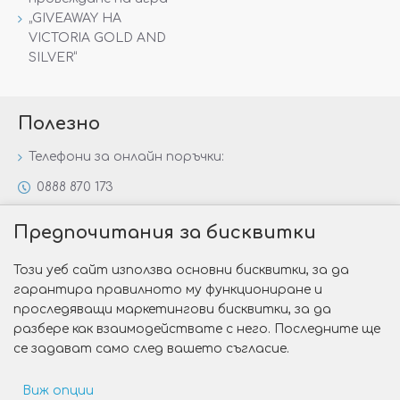
„GIVEAWAY НА
VICTORIA GOLD AND
SILVER“
Полезно
Телефони за онлайн поръчки:
0888 870 173
0888 806 144
Предпочитания за бисквитки
Всички контакти
Този уеб сайт използва основни бисквитки, за да
Специални предложения
гарантира правилното му функциониране и
Защо да изберете Victoria Gold&Silver?
проследяващи маркетингови бисквитки, за да
разбере как взаимодействате с него. Последните ще
Как да изберем годежен пръстен?
се задават само след вашето съгласие.
Виж опции