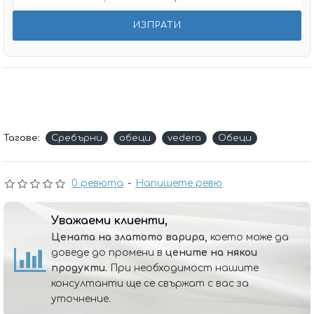
Тагове:
Сребърни
обеци
vedera
Обеци
0 ревюта
-
Напишете ревю
Уважаеми клиенти,
Цената на златото варира,
което може да
доведе до промени в
цените на някои
продукти.
При необходимост нашите
консултанти ще се свържат с вас за
уточнение.