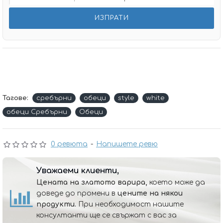
Тагове:
сребърни
обеци
style
white
обеци Сребърни
Обеци
0 ревюта
-
Напишете ревю
Уважаеми клиенти,
Цената на златото варира,
което може да
доведе до промени в
цените на някои
продукти.
При необходимост нашите
консултанти ще се свържат с вас за