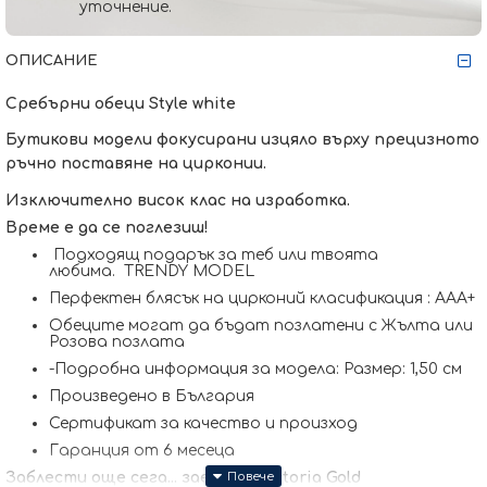
уточнение.
ОПИСАНИЕ
Сребърни обеци Style white
Бутикови модели фокусирани изцяло върху прецизното
ръчно поставяне на цирконии.
Изключително висок клас на изработка.
Време е да се поглезиш!
Подходящ подарък за теб или твоята
любима. TRENDY MODEL
Перфектен блясък на цирконий класификация : ААА+
Обеците могат да бъдат позлатени с Жълта или
Розова позлата
-Подробна информация за модела: Размер: 1,50 см
Произведено в България
Сертификат за качество и произход
Гаранция от 6 месеца
Заблести още сега... заедно с Victoria Gold