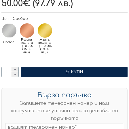
50.00€ (97.79 лв.)
Цвят Сребро
Розова
Жълта
Сребро
позлата
позлата
(+8.00€
(+10.00€
(15.65
(19.56
лв.))
лв.))
КУПИ
Бърза поръчка
Запишете телефонен номер и наш
консултант ще уточни всички детайли по
поръчката