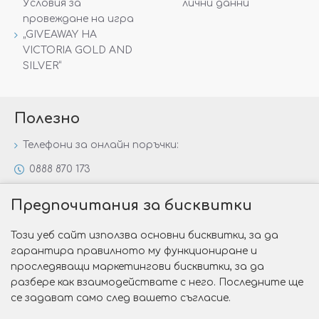
Условия за
лични данни
провеждане на игра
„GIVEAWAY НА
VICTORIA GOLD AND
SILVER“
Полезно
Телефони за онлайн поръчки:
0888 870 173
0888 806 144
Предпочитания за бисквитки
Всички контакти
Този уеб сайт използва основни бисквитки, за да
Специални предложения
гарантира правилното му функциониране и
Защо да изберете Victoria Gold&Silver?
проследяващи маркетингови бисквитки, за да
разбере как взаимодействате с него. Последните ще
Как да изберем годежен пръстен?
се задават само след вашето съгласие.