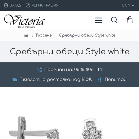
ВХОД
РЕГИСТРАЦИЯ
BGN
Търсене
Сребърни обеци Style white
Сребърни обеци Style white
Поръчай на: 0888 806 144
Безплатна доставка над 180€
Попитай