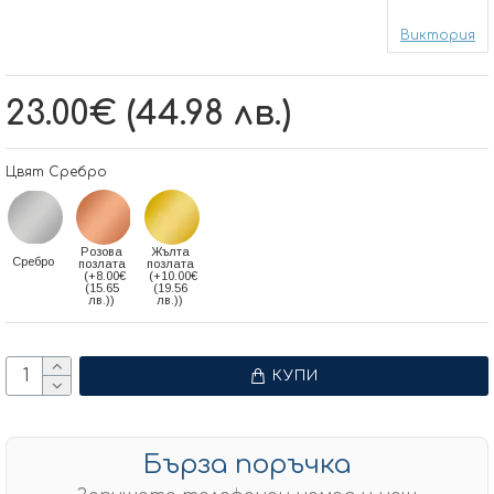
Виктория
23.00€ (44.98 лв.)
Цвят Сребро
Розова
Жълта
Сребро
позлата
позлата
(+8.00€
(+10.00€
(15.65
(19.56
лв.))
лв.))
КУПИ
Бърза поръчка