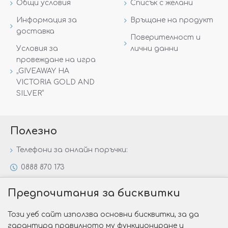
Общи условия
Списък с желани
Информация за
Връщане на продукт
доставка
Поверителност и
Условия за
лични данни
провеждане на игра
„GIVEAWAY НА
VICTORIA GOLD AND
SILVER“
Полезно
Телефони за онлайн поръчки:
0888 870 173
0888 806 144
Предпочитания за бисквитки
Всички контакти
Този уеб сайт използва основни бисквитки, за да
Специални предложения
гарантира правилното му функциониране и