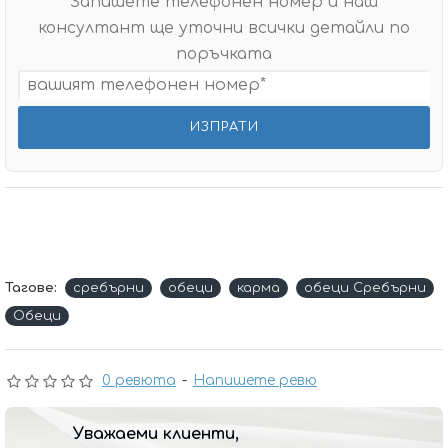
Запишете телефонен номер и наш
консултант ще уточни всички детайли по
поръчката
Тагове:
сребърни
обеци
карма
обеци Сребърни
Обеци
0 ревюта
-
Напишете ревю
Уважаеми клиенти,