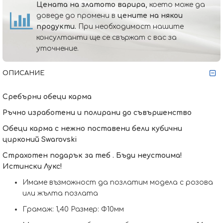
Цената на златото варира,
което може да
доведе до промени в
цените на някои
продукти.
При необходимост нашите
консултанти ще се свържат с вас за
уточнение.
ОПИСАНИЕ
Сребърни обеци карма
Ръчно изработени и полирани до съвършенство
Oбеци карма с нежно поставени бели кубични
цирконий Swarovski
Страхотен подарък за теб . Бъди неустоима!
Истински Лукс!
Имаме възможност да позлатим модела с розова
или жълта позлата
Грамаж: 1,40 Размер: Ф10мм