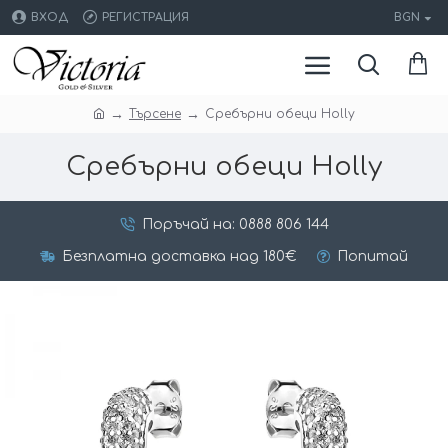
ВХОД
РЕГИСТРАЦИЯ
BGN
Търсене
Сребърни обеци Holly
Сребърни обеци Holly
Поръчай на: 0888 806 144
Безплатна доставка над 180€
Попитай