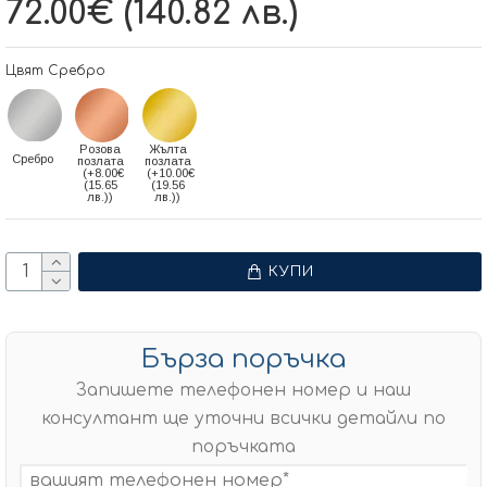
72.00€ (140.82 лв.)
Цвят Сребро
Розова
Жълта
Сребро
позлата
позлата
(+8.00€
(+10.00€
(15.65
(19.56
лв.))
лв.))
КУПИ
Бърза поръчка
Запишете телефонен номер и наш
консултант ще уточни всички детайли по
поръчката