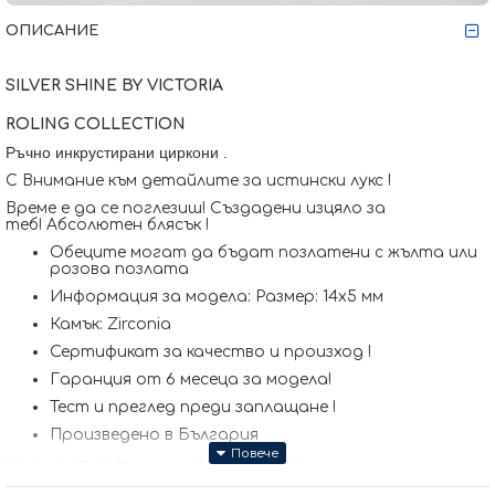
ОПИСАНИЕ
SILVER SHINE BY VICTORIA
ROLING COLLECTION
Ръчно инкрустирани циркони
.
С Внимание към детайлите за истински лукс !
Време е да се поглезиш! Създадени изцяло за
теб! Абсолютен блясък !
Обеците могат да бъдат позлатени с жълта или
розова позлата
Информация за модела: Размер: 14x5 мм
Камък: Zirconia
Сертификат за качество и произход !
Гаранция от 6 месеца за модела!
Тест и преглед преди заплащане !
Произведено в България
Victoria Gold Всичко хубаво е с теб