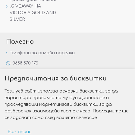
„GIVEAWAY НА
VICTORIA GOLD AND
SILVER“
Полезно
Телефони за онлайн поръчки:
0888 870 173
0888 806 144
Предпочитания за бисквитки
Всички контакти
Този уеб сайт използва основни бисквитки, за да
Специални предложения
гарантира правилното му функциониране и
Защо да изберете Victoria Gold&Silver?
проследяващи маркетингови бисквитки, за да
разбере как взаимодействате с него. Последните ще
Как да изберем годежен пръстен?
се задават само след вашето съгласие.
Виж опции