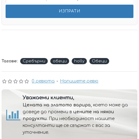
Тагове:
Сребърни
обеци
holly
Обеци
0 ревюта
-
Напишете ревю
Уважаеми клиенти,
Цената на златото варира,
което може да
доведе до промени в
цените на някои
продукти.
При необходимост нашите
консултанти ще се свържат с вас за
уточнение.