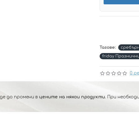
Тагове:
сребър
friday Празничн
0 р
де до промени в
цените на някои продукти.
При необходи