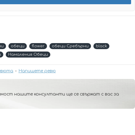
ни
обеци
flower
обеци Сребърни
black
и
Намаления Обеци
евюта
-
Напишете ревю
мост нашите консултанти ще се свържат с вас за