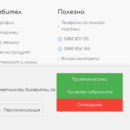
ебител
Полезно
профил
Телефони за онлайн
поръчки:
поръчки
0888 870 173
с желани
0888 806 144
е на продукт
Всички контакти
телност и лични
Специални предложения
Защо да изберете Victoria
Приемам всички
Gold&Silver?
кетингови бисквитки, за
Приемам избраните
Как да изберем годежен
пръстен?
Отхвърлям
Персонализация