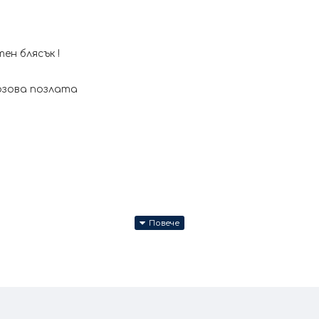
ен блясък !
озова позлата