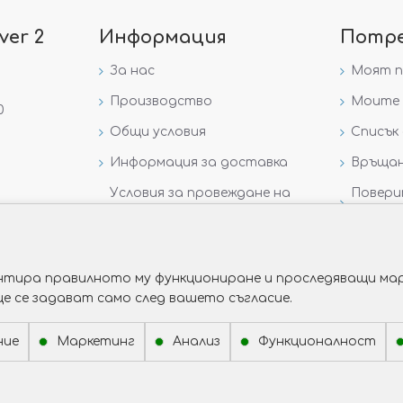
ver 2
Информация
Потр
За нас
Моят 
Производство
Моите 
0
Общи условия
Списък 
Информация за доставка
Връщан
Условия за провеждане на
Повери
игра „GIVEAWAY НА
данни
VICTORIA GOLD AND SILVER“
рантира правилното му функциониране и проследяващи мар
ще се задават само след вашето съгласие.
ние
Маркетинг
Анализ
Функционалност
Изработка на сайт от Web R Solution®