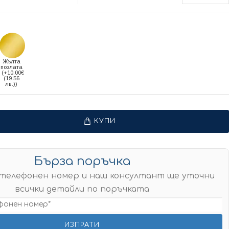
Жълта
позлата
(+10.00€
(19.56
лв.))
КУПИ
Бърза поръчка
телефонен номер и наш консултант ще уточни
всички детайли по поръчката