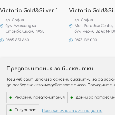
Victoria Gold&Silver 1
Victoria Gold&Sil
гр. София
гр. София
бул. Александър
Mall Paradise Center,
Стамболийски №55
бул. Черни Връх №10
0885 551 660
0878 132 000
Предпочитания за бисквитки
Този уеб сайт използва основни бисквитки, за да га
да разбере как взаимодействате с него. Последните 
Рекламни предпочитания
Данни за потребле
Сигурност
Поверителност и лични данни
Copyright © 2026 Victoria Gold&Silver