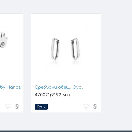
aby Hands
Сребърни обеци Oval
47.00€ (91.92 лв.)
Купи