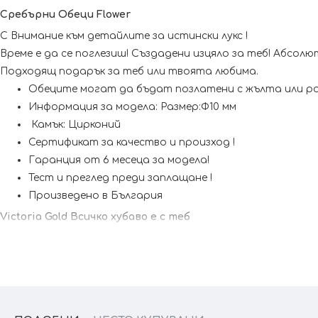
Сребърни Обеци
Flower
С Внимание към детайлите за истински лукс !
Време е да се поглезиш! Създадени изцяло за теб! Абсолют
Подходящ подарък за теб или твоята любима.
Обеците могат да бъдат позлатени с жълта или р
Информация за модела: Размер:Ф10 мм
Камък: Цирконий
Сертификат за качество и произход !
Гаранция от 6 месеца за модела!
Тест и преглед преди заплащане !
Произведено в България
Victoria Gold Всичко хубаво е с теб