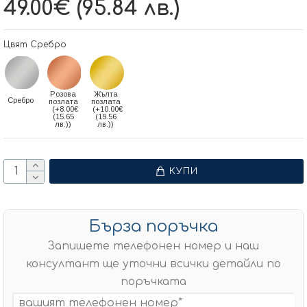
49.00€ (95.84 лв.)
Цвят Сребро
Розова
Жълта
Сребро
позлата
позлата
(+8.00€
(+10.00€
(15.65
(19.56
лв.))
лв.))
КУПИ
Бърза поръчка
Запишете телефонен номер и наш
консултант ще уточни всички детайли по
поръчката