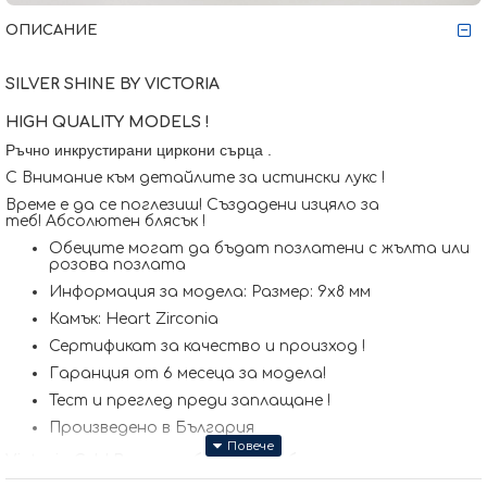
ОПИСАНИЕ
SILVER SHINE BY VICTORIA
HIGH QUALITY MODELS !
Ръчно инкрустирани циркони сърца
.
С Внимание към детайлите за истински лукс !
Време е да се поглезиш! Създадени изцяло за
теб! Абсолютен блясък !
Обеците могат да бъдат позлатени с жълта или
розова позлата
Информация за модела: Размер: 9x8 мм
Камък: Heart Zirconia
Сертификат за качество и произход !
Гаранция от 6 месеца за модела!
Тест и преглед преди заплащане !
Произведено в България
Victoria Gold Всичко хубаво е с теб