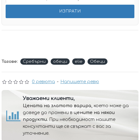
Тагове:
Сребърни
обеци
elie
Обеци
0 ревюта
-
Напишете ревю
Уважаеми клиенти,
Цената на златото варира,
което може да
доведе до промени в
цените на някои
продукти.
При необходимост нашите
консултанти ще се свържат с вас за
уточнение.