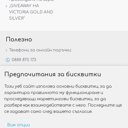
„GIVEAWAY НА
VICTORIA GOLD AND
SILVER“
Полезно
Телефони за онлайн поръчки:
0888 870 173
0888 806 144
Предпочитания за бисквитки
Всички контакти
Този уеб сайт използва основни бисквитки, за да
Специални предложения
гарантира правилното му функциониране и
Защо да изберете Victoria Gold&Silver?
проследяващи маркетингови бисквитки, за да
разбере как взаимодействате с него. Последните ще
Как да изберем годежен пръстен?
се задават само след вашето съгласие.
Виж опции