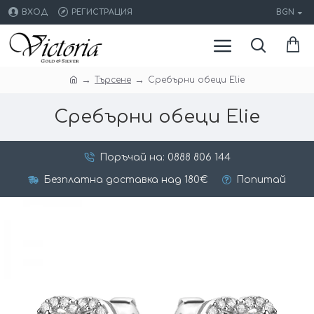
ВХОД
РЕГИСТРАЦИЯ
BGN
Търсене
Сребърни обеци Elie
Сребърни обеци Elie
Поръчай на: 0888 806 144
Безплатна доставка над 180€
Попитай