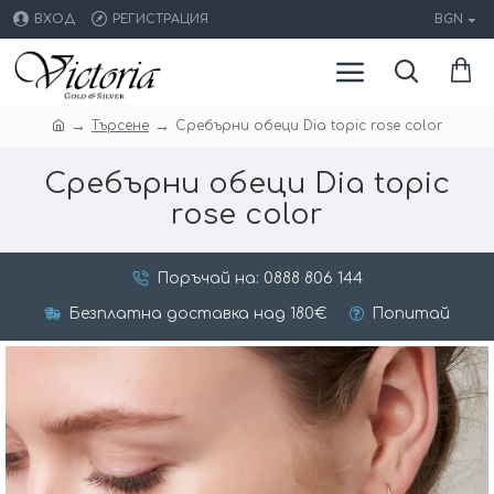
ВХОД
РЕГИСТРАЦИЯ
BGN
Търсене
Сребърни обеци Dia topic rose color
Сребърни обеци Dia topic
rose color
Поръчай на: 0888 806 144
Безплатна доставка над 180€
Попитай