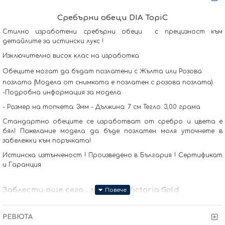
Сребърни обеци DIA TopiC
Стилно изработени сребърни обеци с прецизност към
детайлите за истински лукс !
Изключително висок клас на изработка
Обеците могат да бъдат позлатени с Жълта или Розова
позлата (Moдела от снимката е позлатен с розова позлата)
-Подробна информация за модела:
- Размер на топчета: 3мм - Дължина: 7 см Тегло: 3,00 грама
Стандартно обеците се изработват от сребро и цвета е
бял! Пожелание модела да бъде позлатен моля уточнете в
забележки към поръчката!
Истинска изтънченост ! Произведено в България ! Сертификат
и Гаранция
Заблести още сега... заедно с Victoria Gold
Защото всичко хубаво е с теб
РЕВЮТА