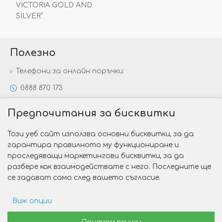
VICTORIA GOLD AND
SILVER“
Полезно
Телефони за онлайн поръчки:
0888 870 173
0888 806 144
Предпочитания за бисквитки
Всички контакти
Този уеб сайт използва основни бисквитки, за да
Специални предложения
гарантира правилното му функциониране и
Защо да изберете Victoria Gold&Silver?
проследяващи маркетингови бисквитки, за да
разбере как взаимодействате с него. Последните ще
Как да изберем годежен пръстен?
се задават само след вашето съгласие.
Виж опции
Copyright © 2026 Victoria Gold&Silver
Рекламни предпочитания