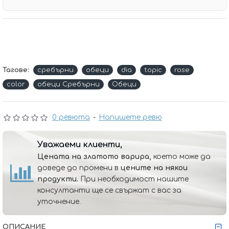
Тагове:
сребърни
обеци
dia
topic
rose
color
обеци Сребърни
Обеци
0 ревюта
-
Напишете ревю
Уважаеми клиенти,
Цената на златото варира,
което може да
доведе до промени в
цените на някои
продукти.
При необходимост нашите
консултанти ще се свържат с вас за
уточнение.
ОПИСАНИЕ