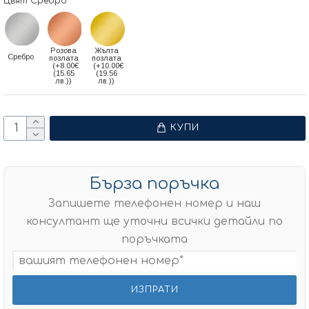
Цвят Сребро
Розова
Жълта
Сребро
позлата
позлата
(+8.00€
(+10.00€
(15.65
(19.56
лв.))
лв.))
КУПИ
Бърза поръчка
Запишете телефонен номер и наш
консултант ще уточни всички детайли по
поръчката