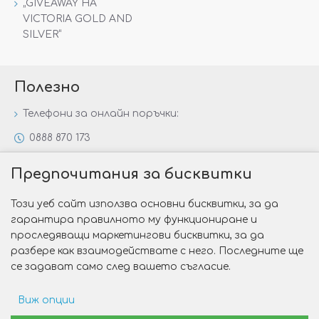
„GIVEAWAY НА
VICTORIA GOLD AND
SILVER“
Полезно
Телефони за онлайн поръчки:
0888 870 173
0888 806 144
Предпочитания за бисквитки
Всички контакти
Този уеб сайт използва основни бисквитки, за да
Специални предложения
гарантира правилното му функциониране и
Защо да изберете Victoria Gold&Silver?
проследяващи маркетингови бисквитки, за да
разбере как взаимодействате с него. Последните ще
Как да изберем годежен пръстен?
се задават само след вашето съгласие.
Виж опции
Copyright © 2026 Victoria Gold&Silver