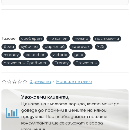
Тагове:
сребърен
пръстен
нежно
поставени
бели
кубични
цирконий
swarovski
925
тrendy
collection
victoria
gold
пръстени Сребърен
Тrendy
Пръстени
0 ревюта
-
Напишете ревю
Уважаеми клиенти,
Цената на златото варира,
което може да
доведе до промени в
цените на някои
продукти.
При необходимост нашите
консултанти ще се свържат с вас за
уточнение.