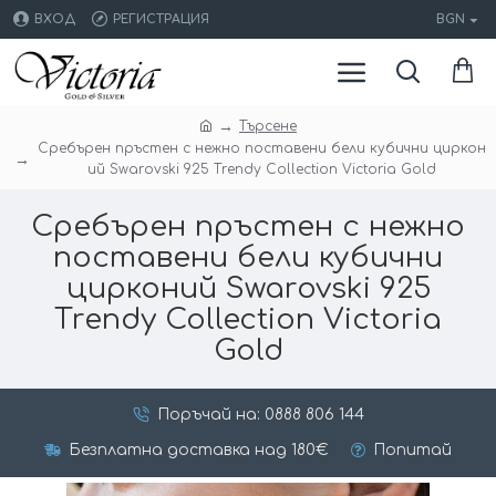
ВХОД
РЕГИСТРАЦИЯ
BGN
Търсене
Сребърен пръстен с нежно поставени бели кубични циркон
ий Swarovski 925 Тrendy Collection Victoria Gold
Сребърен пръстен с нежно
поставени бели кубични
цирконий Swarovski 925
Тrendy Collection Victoria
Gold
Поръчай на: 0888 806 144
Безплатна доставка над 180€
Попитай