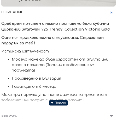
ОПИСАНИЕ
Сребърен пръстен с нежно поставени бели кубични
цирконий Swarovski 925 Тrendy Collection Victoria Gold
Още по- привлекателна и неустоима. Страхотен
подарък за теб !
Истинска изтънченост
Модела може да бъде изработен от жълта или
розова позлата (Запиши в забележки към
поръчката)
Произведено в България
Гаранция от 6 месеца
Моля при поръчка уточните размера на пръстена в
забележка или заедно с наш консултант !
РЕВЮТА