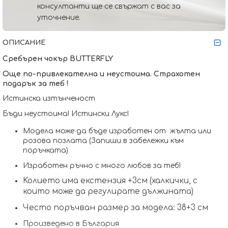
консултанти ще се свържат с вас за
уточнение.
ОПИСАНИЕ
Сребърен чокър BUTTERFLY
Още по-привлекателна и неустоима. Страхотен 
подарък за теб !
Истинска изтънченост 
Бъди неустоима! Истински Лукс! 
Модела може да бъде изработен от  жълта или 
розова позлата (Запиши в забележки към 
поръчката)
Изработен ръчно с много любов за теб!
Koлието има екстензия +3см (халкички, с 
които може да регулирате дължината)
Често поръчван размер за модела: 38+3 см
Произведено в България