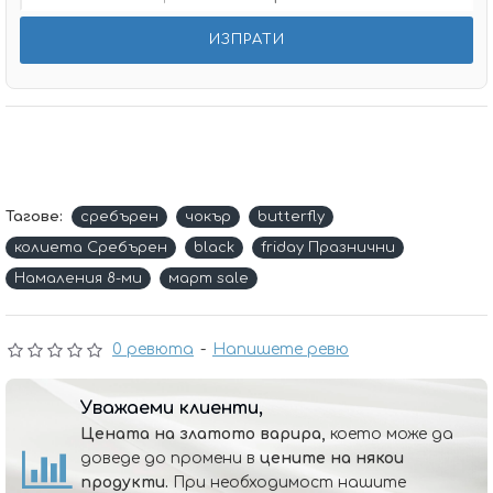
Тагове:
сребърен
чокър
butterfly
колиета Сребърен
black
friday Празнични
Намаления 8-ми
март sale
0 ревюта
-
Напишете ревю
Уважаеми клиенти,
Цената на златото варира,
което може да
доведе до промени в
цените на някои
продукти.
При необходимост нашите