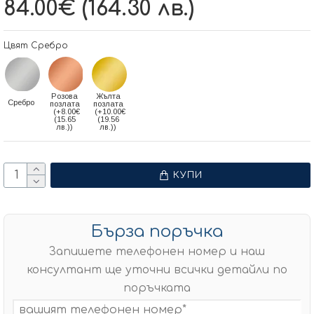
84.00€ (164.30 лв.)
Цвят Сребро
Розова
Жълта
Сребро
позлата
позлата
(+8.00€
(+10.00€
(15.65
(19.56
лв.))
лв.))
КУПИ
Бърза поръчка
Запишете телефонен номер и наш
консултант ще уточни всички детайли по
поръчката