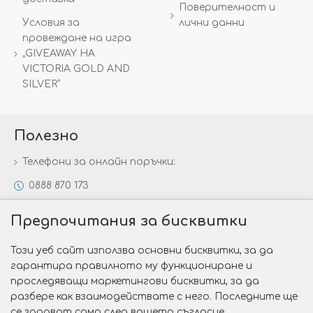
Поверителност и
Условия за
лични данни
провеждане на игра
„GIVEAWAY НА
VICTORIA GOLD AND
SILVER“
Полезно
Телефони за онлайн поръчки:
0888 870 173
0888 806 144
Предпочитания за бисквитки
Всички контакти
Този уеб сайт използва основни бисквитки, за да
Специални предложения
гарантира правилното му функциониране и
Защо да изберете Victoria Gold&Silver?
проследяващи маркетингови бисквитки, за да
разбере как взаимодействате с него. Последните ще
Как да изберем годежен пръстен?
се задават само след вашето съгласие.