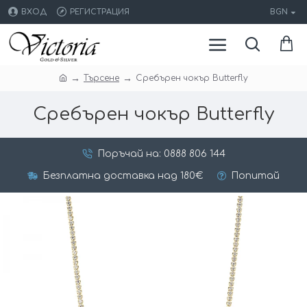
ВХОД
РЕГИСТРАЦИЯ
BGN
Търсене
Сребърен чокър Butterfly
Сребърен чокър Butterfly
Поръчай на: 0888 806 144
Безплатна доставка над 180€
Попитай