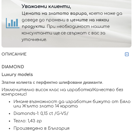
Уважаеми клиенти,
Цената на златото варира,
което може да
доведе до промени в
цените на някои
продукти.
При необходимост нашите
консултанти ще се свържат с вас за
уточнение.
ОПИСАНИЕ
DIAMOND
Luxury models
Златни колиета с перфектно шлифовани диаманти.
Изключително висок клас на изработка!Качество без
компромис!
Имаме възможност да изработим бижуто от Бяло
или Жълто злато 14 карата
Diamonds-1: 0,15 ct /G-VS/
Тегло: 1,43 гр
Произведено в България