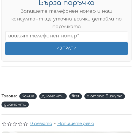
Бърза поръчка
Запишете телефонен номер и наш
консултант ще уточни всички детайли по
поръчката
Тагове:
Колие
Диаманти
first
diamond Бижута
диаманти
0 ревюта
-
Напишете ревю