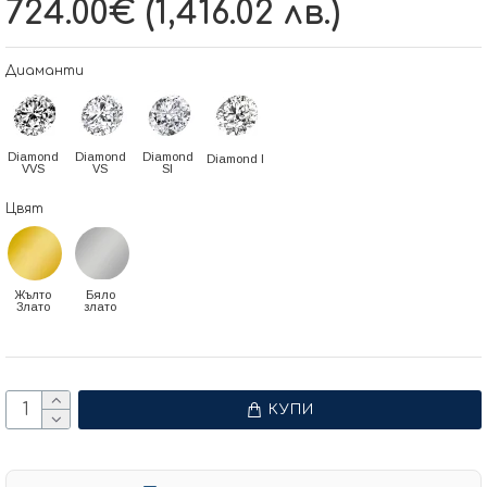
724.00€ (1,416.02 лв.)
Диаманти
Diamond
Diamond
Diamond
Diamond I
VVS
VS
SI
Цвят
Жълто
Бяло
Злато
злато
КУПИ