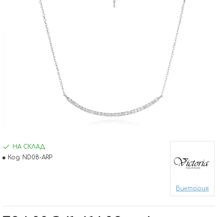
НА СКЛАД
Код:
ND08-ARP
Виктория