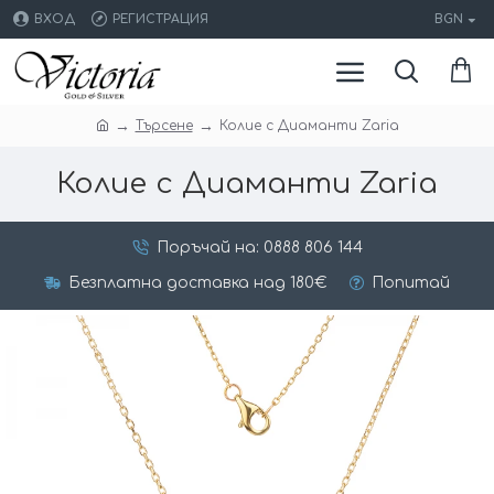
ВХОД
РЕГИСТРАЦИЯ
BGN
Търсене
Колие с Диаманти Zaria
Колие с Диаманти Zaria
Поръчай на: 0888 806 144
Безплатна доставка над 180€
Попитай