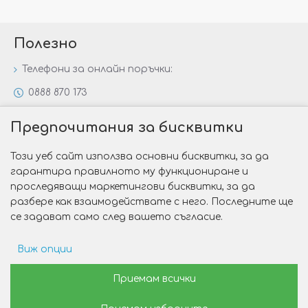
Полезно
Телефони за онлайн поръчки:
0888 870 173
0888 806 144
Предпочитания за бисквитки
Всички контакти
Този уеб сайт използва основни бисквитки, за да
Специални предложения
гарантира правилното му функциониране и
Защо да изберете Victoria Gold&Silver?
проследяващи маркетингови бисквитки, за да
разбере как взаимодействате с него. Последните ще
Как да изберем годежен пръстен?
се задават само след вашето съгласие.
Виж опции
Copyright © 2026 Victoria Gold&Silver
Рекламни предпочитания
Приемам всички
Изработка на сайт от Web R Solution®