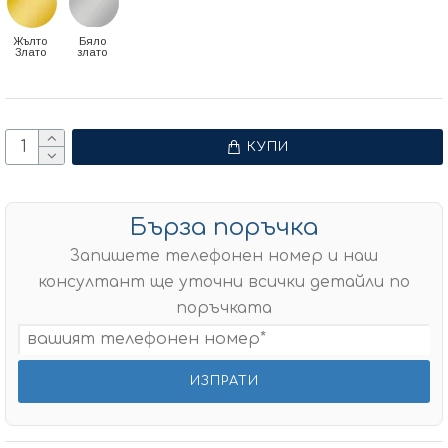
Жълто
Бяло
Злато
злато
КУПИ
Бърза поръчка
Запишете телефонен номер и наш
консултант ще уточни всички детайли по
поръчката