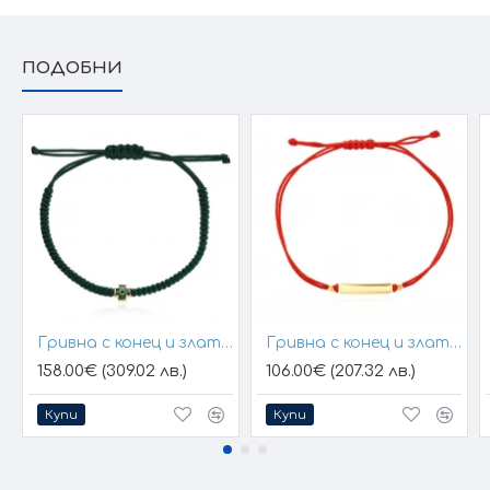
нашите продукти се изработват ръчно +/- 10% според
размера на изделието. При онлайн поръчка, ще се
свържем с Вас, за да уточним всички характеристики и
изисквания за изработката.
ПОДОБНИ
Гривна с конец и златен елемент кръст
Гривна с конец и златна плочка за гравиране
158.00€ (309.02 лв.)
106.00€ (207.32 лв.)
Купи
Купи