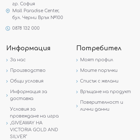
гр. София
Mall Paradise Center,
бул. Черни Връх №100
0878 132 000
Информация
Потребител
За нас
Моят профил
Производство
Моите поръчки
Общи условия
Списък с желани
Информация за
Връщане на продукт
доставка
Поверителност и
Условия за
лични данни
провеждане на игра
„GIVEAWAY НА
VICTORIA GOLD AND
SILVER“