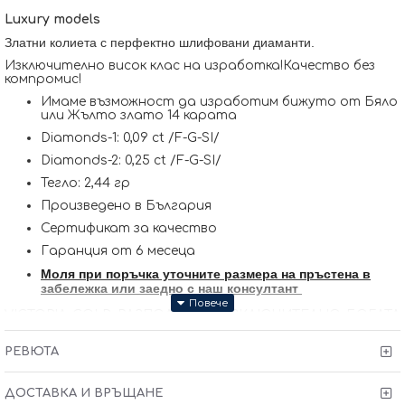
Luxury models
Златни колиета с перфектно шлифовани диаманти.
Изключително висок клас на изработка!Качество без
компромис!
Имаме възможност да изработим бижуто от Бяло
или Жълто злато 14 карата
Diamonds-1: 0,09 ct /F-G-SI/
Diamonds-2: 0,25 ct /F-G-SI/
Тегло: 2,44 гр
Произведено в България
Сертификат за качество
Гаранция от 6 месеца
Моля при поръчка уточните размера на пръстена в
забележка или заедно с наш консултант
VICTORIA GOLD РАЗПОЛАГА С ИЗКЛЮЧИТЕЛНО БОГАТА
КОЛЕКЦИЯ ОТ БИЖУТА С ДИАМАНТИ РАЗГЛЕДАЙ НА
ЖИВО В МАГАЗИНИТЕ НИ ГР. СОФИЯ MALL PARADISE ,
РЕВЮТА
ГР. СОФИЯ БУЛ. АЛЕКСАНДЪР СТАМБОЛИЙСКИ 55
Kрайната цена и теглото може да варират тъй като
ДОСТАВКА И ВРЪЩАНЕ