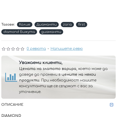
Тагове:
Колие
Диаманти
zaria
first
diamond Бижута
диаманти
0 ревюта
-
Напишете ревю
Уважаеми клиенти,
Цената на златото варира,
което може да
доведе до промени в
цените на някои
продукти.
При необходимост нашите
консултанти ще се свържат с вас за
уточнение.
ОПИСАНИЕ
DIAMOND