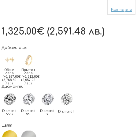
Виктория
1,325.00€ (2,591.48 лв.)
Добави още
Обеци
Пръстен
Zaria
Zaria
(+1,927.00€
(+1,512.00€
(3,768.89
(2,957.22
лв.))
лв.))
Диаманти
Diamond
Diamond
Diamond
Diamond I
VVS
VS
SI
Цвят