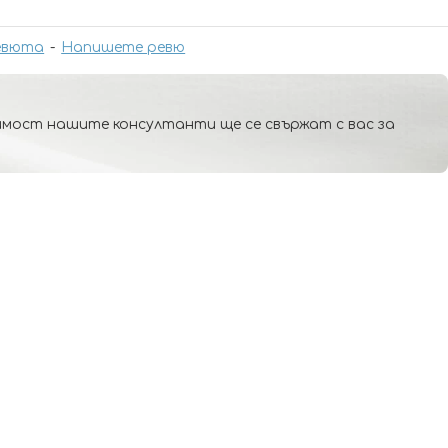
евюта
-
Напишете ревю
мост нашите консултанти ще се свържат с вас за