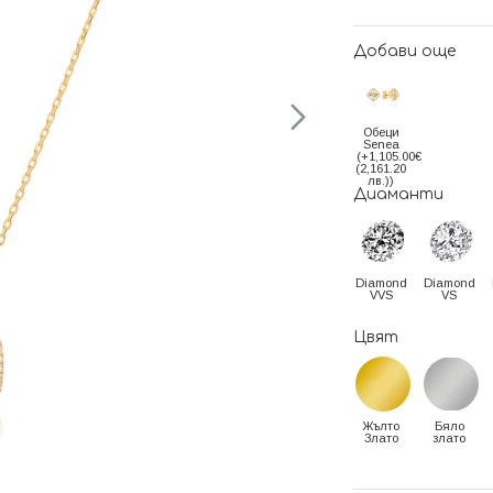
Добави още
Обеци
Senea
(+1,105.00€
(2,161.20
лв.))
Диаманти
Diamond
Diamond
VVS
VS
Цвят
Жълто
Бяло
Злато
злато