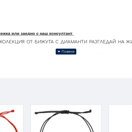
лежка или заедно с наш консултант
КОЛЕКЦИЯ ОТ БИЖУТА С ДИАМАНТИ РАЗГЛЕДАЙ НА ЖИВ
те продукти се изработват ръчно +/- 10% според размер
за изработката.