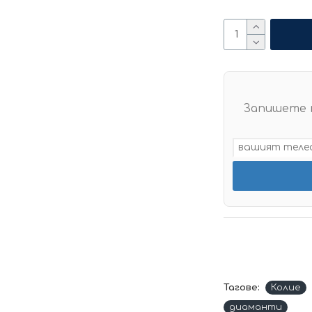
Запишете 
Тагове:
Колие
диаманти