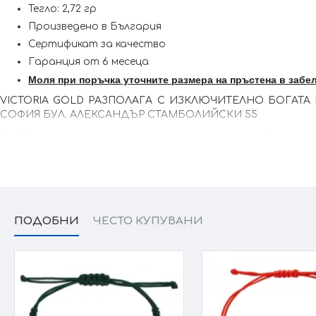
Тегло: 2,72 гр
Произведено в България
Сертификат за качество
Гаранция от 6 месеца
Моля при поръчка уточните размера на пръстена в забе
VICTORIA GOLD РАЗПОЛАГА С ИЗКЛЮЧИТЕЛНО БОГАТА 
СОФИЯ БУЛ. АЛЕКСАНДЪР СТАМБОЛИЙСКИ 55
Kрайната цена и теглото може да варират тъй като наши
Вас, за да уточним всички характеристики и изисквания 
ПОДОБНИ
ЧЕСТО КУПУВАНИ