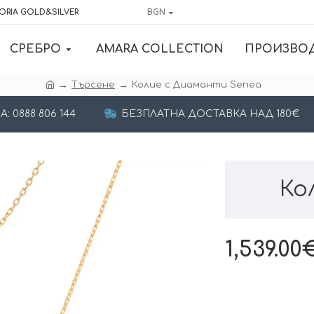
ORIA GOLD&SILVER
BGN
СРЕБРО
AMARA COLLECTION
ПРОИЗВО
Търсене
Колие с Диаманти Senea
 0888 806 144
БЕЗПЛАТНА ДОСТАВКА НАД 180€
Ко
1,539.00€