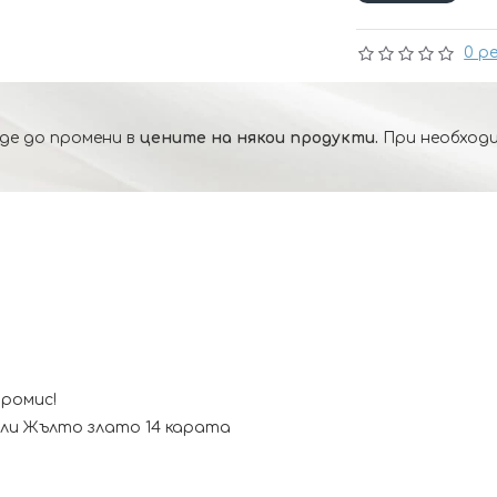
0 р
де до промени в
цените на някои продукти.
При необходи
промис!
ли Жълто злато 14 карата