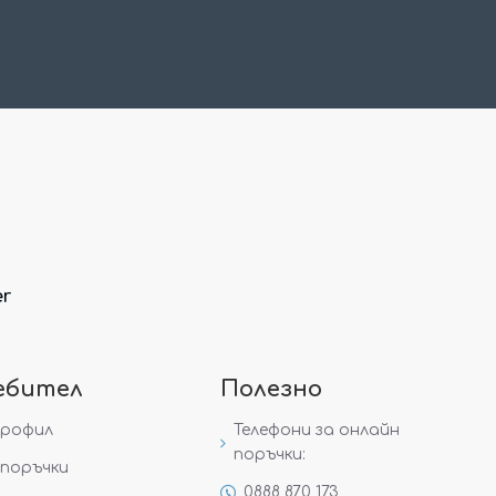
er
ебител
Полезно
профил
Телефони за онлайн
поръчки:
поръчки
0888 870 173