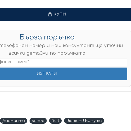
КУПИ
Бърза поръчка
телефонен номер и наш консултант ще уточни
всички детайли по поръчката
Диаманти
senea
first
diamond Бижута