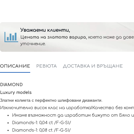
Уважаеми клиенти,
Цената на златото варира,
което може да дове
уточнение.
ОПИСАНИЕ
РЕВЮТА
ДОСТАВКА И ВРЪЩАНЕ
DIAMOND
Luxury models
Златни колиета с перфектно шлифовани диаманти.
Изключително висок клас на изработка!Качество без ком
Имаме възможност да изработим бижуто от Бяло и
Diamonds-1: 0,04 ct /F-G-SI/
Diamonds-1: 0,08 ct /F-G-SI/