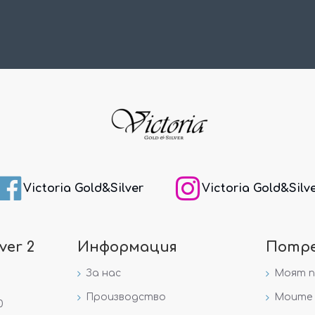
Victoria Gold&Silver
Victoria Gold&Silv
ver 2
Информация
Потр
За нас
Моят 
Производство
Моите 
0