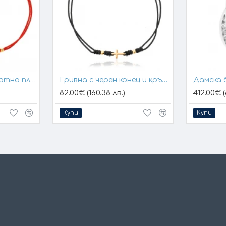
Гривна с конец и златна плочка за гравиране
Гривна с черен конец и кръстче
Дамска 
82.00€ (160.38 лв.)
412.00€ (
Купи
Купи