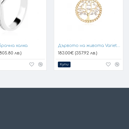
брачна халка
Дървото на живота Variety 1
805.80 лв.)
183.00€ (357.92 лв.)
Купи