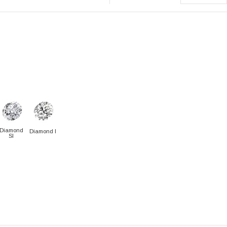
Diamond
Diamond I
SI