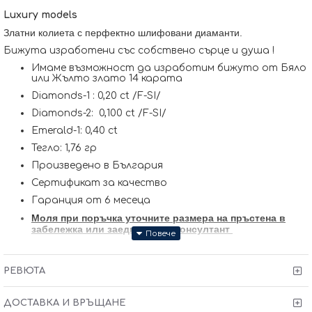
Luxury models
Златни колиета с перфектно шлифовани диаманти.
Бижута изработени със собствено сърце и душа !
Имаме възможност да изработим бижуто от Бяло
или Жълто злато 14 карата
Diamonds-1 : 0,20 ct /F-SI/
Diamonds-2: 0,100 ct /F-SI/
Emerald-1: 0,40 ct
Тегло: 1,76 гр
Произведено в България
Сертификат за качество
Гаранция от 6 месеца
Моля при поръчка уточните размера на пръстена в
забележка или заедно с наш консултант
Kрайната цена и теглото може да варират тъй като
нашите продукти се изработват ръчно +/- 10% според
размера на изделието. При онлайн поръчка, ще се
РЕВЮТА
свържем с Вас, за да уточним всички характеристики и
изисквания за изработката.
ДОСТАВКА И ВРЪЩАНЕ