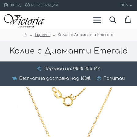
ВХОД
РЕГИСТРАЦИЯ
BGN
Търсене
Колие с Диаманти Emerald
Колие с Диаманти Emerald
Поръчай на: 0888 806 144
Безплатна доставка над 180€
Попитай