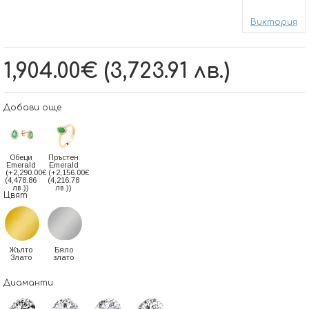
Виктория
1,904.00€ (3,723.91 лв.)
Добави още
Oбеци
Пръстен
Emerald
Emerald
(+2,290.00€
(+2,156.00€
(4,478.86
(4,216.78
лв.))
лв.))
Цвят
Жълто
Бяло
Злато
злато
Диаманти