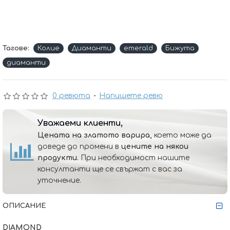
Тагове:
Колие
Диаманти
emerald
Бижута
диаманти
0 ревюта
-
Напишете ревю
Уважаеми клиенти,
Цената на златото варира,
което може да
доведе до промени в
цените на някои
продукти.
При необходимост нашите
консултанти ще се свържат с вас за
уточнение.
ОПИСАНИЕ
DIAMOND