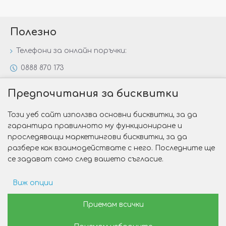
Полезно
Телефони за онлайн поръчки:
0888 870 173
0888 806 144
Предпочитания за бисквитки
Всички контакти
Този уеб сайт използва основни бисквитки, за да
Специални предложения
гарантира правилното му функциониране и
Защо да изберете Victoria Gold&Silver?
проследяващи маркетингови бисквитки, за да
разбере как взаимодействате с него. Последните ще
Как да изберем годежен пръстен?
се задават само след вашето съгласие.
Виж опции
Copyright © 2026 Victoria Gold&Silver
Рекламни предпочитания
Приемам всички
Изработка на сайт от Web R Solution®