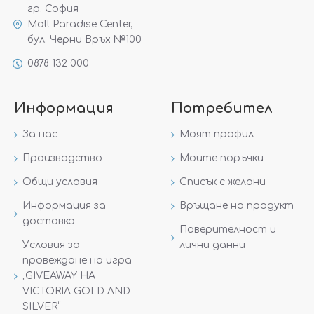
гр. София
Mall Paradise Center,
бул. Черни Връх №100
0878 132 000
Информация
Потребител
За нас
Моят профил
Производство
Моите поръчки
Общи условия
Списък с желани
Информация за
Връщане на продукт
доставка
Поверителност и
Условия за
лични данни
провеждане на игра
„GIVEAWAY НА
VICTORIA GOLD AND
SILVER“