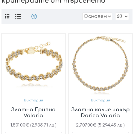
критериите от търсенето
Виктория
Виктория
Златна Гривна
Златно колие чокър
Valoria
Dorica Valoria
1,501.00€ (2,935.71 лв.)
2,707.00€ (5,294.45 лв.)