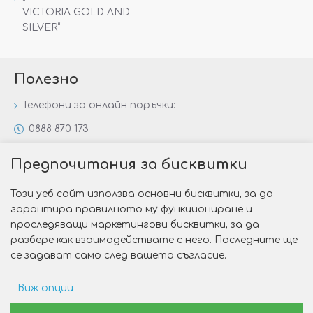
VICTORIA GOLD AND
SILVER“
Полезно
Телефони за онлайн поръчки:
0888 870 173
0888 806 144
Предпочитания за бисквитки
Всички контакти
Този уеб сайт използва основни бисквитки, за да
Специални предложения
гарантира правилното му функциониране и
Защо да изберете Victoria Gold&Silver?
проследяващи маркетингови бисквитки, за да
разбере как взаимодействате с него. Последните ще
Как да изберем годежен пръстен?
се задават само след вашето съгласие.
Виж опции
Copyright © 2026 Victoria Gold&Silver