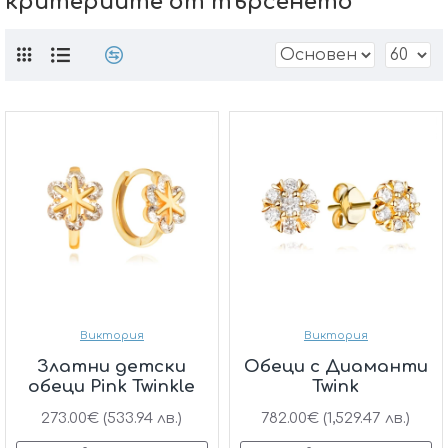
критериите от търсенето
Виктория
Виктория
Златни детски
Обеци с Диаманти
обеци Pink Twinkle
Twink
273.00€ (533.94 лв.)
782.00€ (1,529.47 лв.)