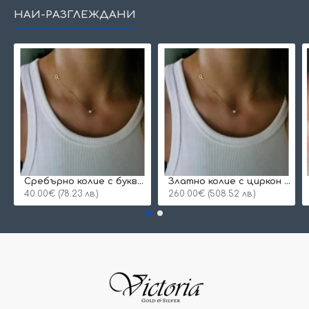
НАЙ-РАЗГЛЕЖДАНИ
Сребърнo колие с буква и едно камъче
Златно колие с циркон и буква по избор
40.00€ (78.23 лв.)
260.00€ (508.52 лв.)