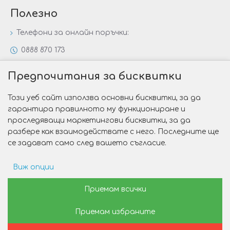
Полезно
Телефони за онлайн поръчки:
0888 870 173
0888 806 144
Предпочитания за бисквитки
Всички контакти
Този уеб сайт използва основни бисквитки, за да
Специални предложения
гарантира правилното му функциониране и
Защо да изберете Victoria Gold&Silver?
проследяващи маркетингови бисквитки, за да
разбере как взаимодействате с него. Последните ще
Как да изберем годежен пръстен?
се задават само след вашето съгласие.
Виж опции
Copyright © 2026 Victoria Gold&Silver
Рекламни предпочитания
Приемам всички
Изработка на сайт от Web R Solution®
ФИЛТРИ
Приемам избраните
Данни за потребление