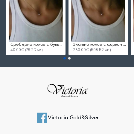
Сребърнo колие с буква и едно камъче
Златно колие с циркон и буква по избор
40.00€ (78.23 лв.)
260.00€ (508.52 лв.)
Victoria Gold&Silver