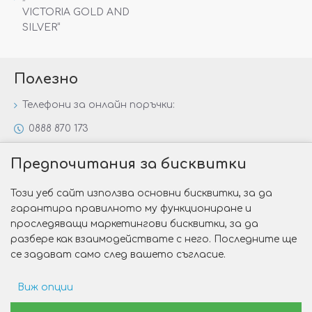
VICTORIA GOLD AND
SILVER“
Полезно
Телефони за онлайн поръчки:
0888 870 173
0888 806 144
Предпочитания за бисквитки
Всички контакти
Този уеб сайт използва основни бисквитки, за да
Специални предложения
гарантира правилното му функциониране и
Защо да изберете Victoria Gold&Silver?
проследяващи маркетингови бисквитки, за да
разбере как взаимодействате с него. Последните ще
Как да изберем годежен пръстен?
се задават само след вашето съгласие.
Виж опции
Copyright © 2026 Victoria Gold&Silver