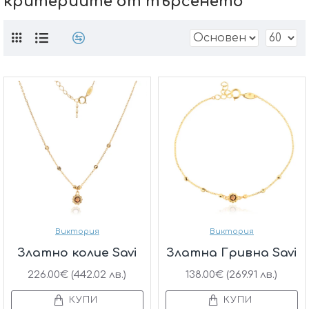
критериите от търсенето
Виктория
Виктория
Златно колие Savi
Златна Гривна Savi
226.00€ (442.02 лв.)
138.00€ (269.91 лв.)
КУПИ
КУПИ