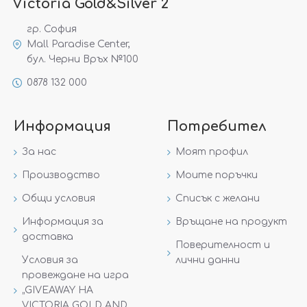
Victoria Gold&Silver 2
гр. София
Mall Paradise Center,
бул. Черни Връх №100
0878 132 000
Информация
Потребител
За нас
Моят профил
Производство
Моите поръчки
Общи условия
Списък с желани
Информация за
Връщане на продукт
доставка
Поверителност и
Условия за
лични данни
провеждане на игра
„GIVEAWAY НА
VICTORIA GOLD AND