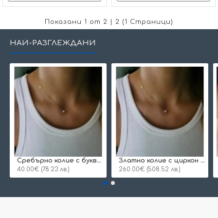
Показани 1 от 2 | 2 (1 Страници)
НАЙ-РАЗГЛЕЖДАНИ
Сребърнo колие с буква и едно камъче
Златно колие с циркон и буква по избор
40.00€ (78.23 лв.)
260.00€ (508.52 лв.)