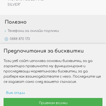
SILVER“
Полезно
Телефони за онлайн поръчки:
0888 870 173
0888 806 144
Предпочитания за бисквитки
Всички контакти
Този уеб сайт използва основни бисквитки, за да
Специални предложения
гарантира правилното му функциониране и
Защо да изберете Victoria Gold&Silver?
проследяващи маркетингови бисквитки, за да
разбере как взаимодействате с него. Последните ще
Как да изберем годежен пръстен?
се задават само след вашето съгласие.
Виж опции
Copyright © 2026 Victoria Gold&Silver
Рекламни предпочитания
Приемам всички
Изработка на сайт от Web R Solution®