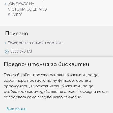
„GIVEAWAY НА
VICTORIA GOLD AND
SILVER“
Полезно
Телефони за онлайн поръчки:
0888 870 173
0888 806 144
Предпочитания за бисквитки
Всички контакти
Този уеб сайт използва основни бисквитки, за да
Специални предложения
гарантира правилното му функциониране и
Защо да изберете Victoria Gold&Silver?
проследяващи маркетингови бисквитки, за да
разбере как взаимодействате с него. Последните ще
Как да изберем годежен пръстен?
се задават само след вашето съгласие.
Виж опции