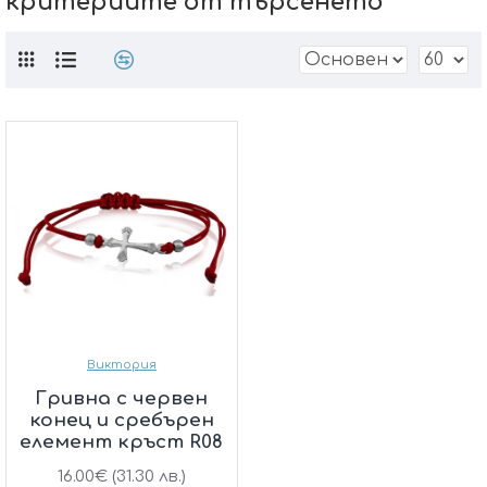
критериите от търсенето
Виктория
Гривна с червен
конец и сребърен
елемент кръст R08
16.00€ (31.30 лв.)