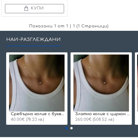
КУПИ
Показани 1 от 1 | 1 (1 Страници)
НАЙ-РАЗГЛЕЖДАНИ
Сребърнo колие с буква и едно камъче
Златно колие с циркон и буква по избор
40.00€ (78.23 лв.)
260.00€ (508.52 лв.)