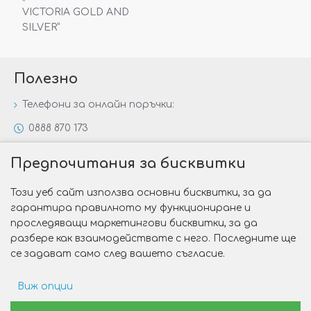
VICTORIA GOLD AND
SILVER“
Полезно
Телефони за онлайн поръчки:
0888 870 173
0888 806 144
Предпочитания за бисквитки
Всички контакти
Този уеб сайт използва основни бисквитки, за да
Специални предложения
гарантира правилното му функциониране и
Защо да изберете Victoria Gold&Silver?
проследяващи маркетингови бисквитки, за да
разбере как взаимодействате с него. Последните ще
Как да изберем годежен пръстен?
се задават само след вашето съгласие.
Виж опции
Copyright © 2026 Victoria Gold&Silver