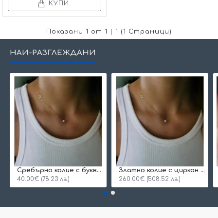
КУПИ
Показани 1 от 1 | 1 (1 Страници)
НАЙ-РАЗГЛЕЖДАНИ
Сребърнo колие с буква и едно камъче
Златно колие с циркон и буква по избор
40.00€ (78.23 лв.)
260.00€ (508.52 лв.)