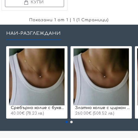
КУПИ
Показани 1 от 1 | 1 (1 Страници)
НАЙ-РАЗГЛЕЖДАНИ
Сребърнo колие с буква и едно камъче
Златно колие с циркон и буква по избор
40.00€ (78.23 лв.)
260.00€ (508.52 лв.)