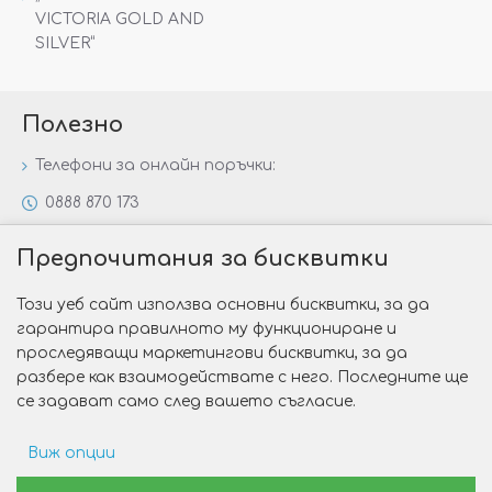
VICTORIA GOLD AND
SILVER“
Полезно
Телефони за онлайн поръчки:
0888 870 173
0888 806 144
Предпочитания за бисквитки
Всички контакти
Този уеб сайт използва основни бисквитки, за да
Специални предложения
гарантира правилното му функциониране и
Защо да изберете Victoria Gold&Silver?
проследяващи маркетингови бисквитки, за да
разбере как взаимодействате с него. Последните ще
Как да изберем годежен пръстен?
се задават само след вашето съгласие.
Виж опции
Copyright © 2026 Victoria Gold&Silver