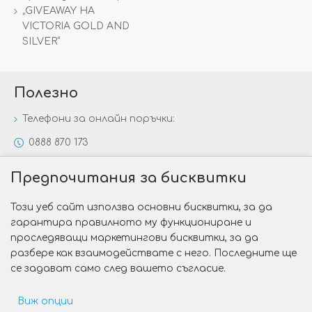
„GIVEAWAY НА
VICTORIA GOLD AND
SILVER“
Полезно
Телефони за онлайн поръчки:
0888 870 173
0888 806 144
Предпочитания за бисквитки
Всички контакти
Този уеб сайт използва основни бисквитки, за да
Специални предложения
гарантира правилното му функциониране и
Защо да изберете Victoria Gold&Silver?
проследяващи маркетингови бисквитки, за да
разбере как взаимодействате с него. Последните ще
Как да изберем годежен пръстен?
се задават само след вашето съгласие.
Виж опции