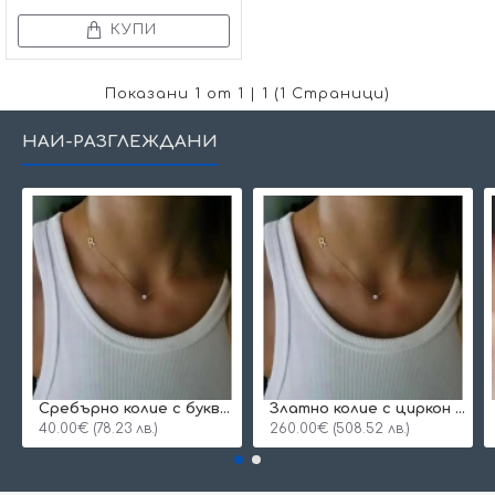
КУПИ
Показани 1 от 1 | 1 (1 Страници)
НАЙ-РАЗГЛЕЖДАНИ
Сребърнo колие с буква и едно камъче
Златно колие с циркон и буква по избор
40.00€ (78.23 лв.)
260.00€ (508.52 лв.)