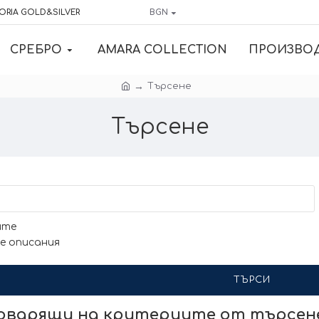
ORIA GOLD&SILVER
BGN
СРЕБРО
AMARA COLLECTION
ПРОИЗВО
Търсене
Търсене
ите
е описания
ТЪРСИ
говарящи на критериите от търсе