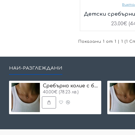
Викто
Детски сребърни
23.00€ (44
Показани 1 от 1 | 1 (1 
НАЙ-РАЗГЛЕЖДАНИ
Сребърнo колие с буква и едно камъче
40.00€ (78.23 лв.)