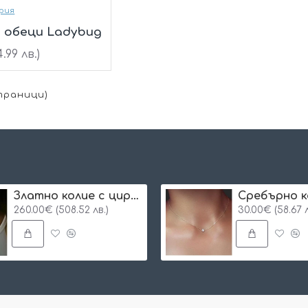
рия
 обеци Ladybug
.99 лв.)
Страници)
Златно колие с циркон и буква по избор
Сребърнo к
260.00€ (508.52 лв.)
30.00€ (58.67 л