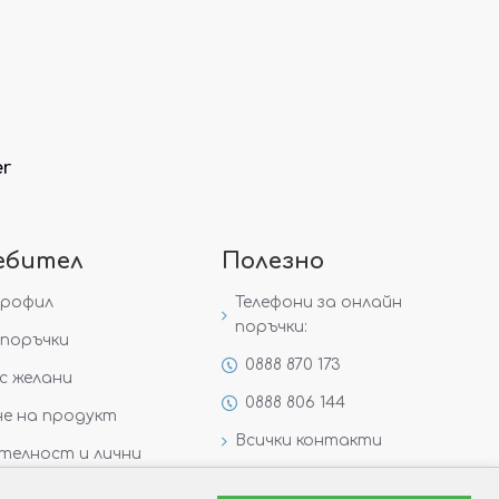
er
ебител
Полезно
профил
Телефони за онлайн
поръчки:
поръчки
0888 870 173
с желани
0888 806 144
е на продукт
Всички контакти
телност и лични
Специални предложения