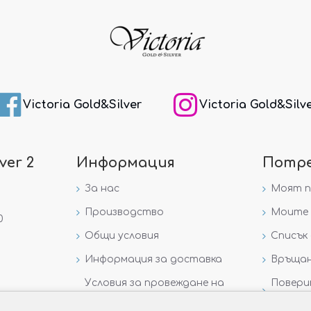
Victoria Gold&Silver
Victoria Gold&Silv
ver 2
Информация
Потр
За нас
Моят 
Производство
Моите 
0
Общи условия
Списък 
Информация за доставка
Връщан
Условия за провеждане на
Повери
игра „GIVEAWAY НА
данни