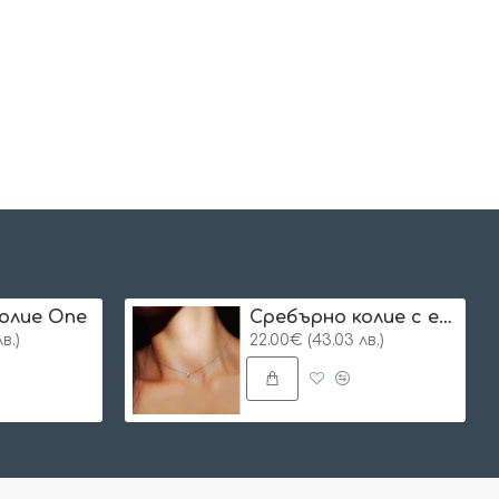
олие One
Сребърнo колие с едно камъче
в.)
22.00€ (43.03 лв.)