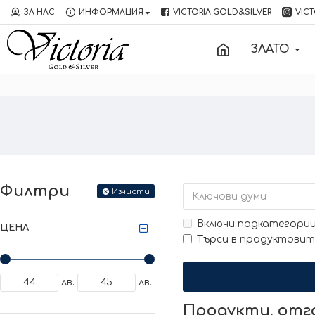
ЗА НАС
ИНФОРМАЦИЯ
VICTORIA GOLD&SILVER
VICT
ЗЛАТО
Филтри
Изчисти
Включи подкатегори
ЦЕНА
Търси в продуктовит
лв.
лв.
Продукти, от