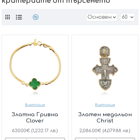
критериите от търсенето
Виктория
Виктория
Златна Гривна
Златен медальон
Clover
Christ
630.00€ (1,232.17 лв.)
2,086.00€ (4,079.88 лв.)