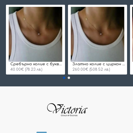
Сребърнo колие с буква и едно камъче
Златно колие с циркон и буква по избор
40.00€ (78.23 лв.)
260.00€ (508.52 лв.)