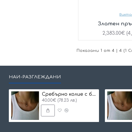
Викто
Златен пръ
2,383.00€ (4,
Показани 1 от 4 | 4 (1
НАЙ-РАЗГЛЕЖДАНИ
Сребърнo колие с буква и едно камъче
40.00€ (78.23 лв.)