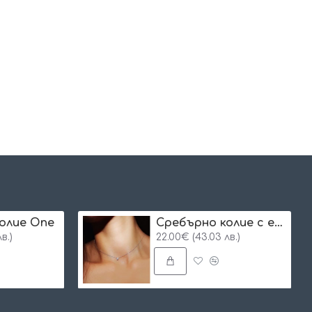
олие One
Сребърнo колие с едно камъче
в.)
22.00€ (43.03 лв.)