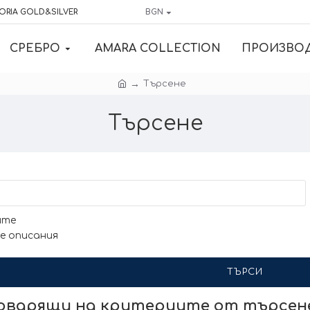
ORIA GOLD&SILVER
BGN
СРЕБРО
AMARA COLLECTION
ПРОИЗВО
Търсене
Търсене
ите
е описания
ТЪРСИ
говарящи на критериите от търсе