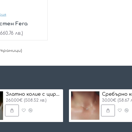
рия
стен Fera
660.76 лв.)
 Страници)
Златно колие с циркон и буква по избор
Сребърнo к
260.00€ (508.52 лв.)
30.00€ (58.67 л