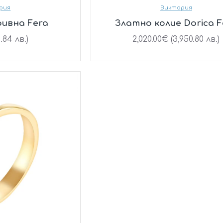
рия
Виктория
ривна Fera
Златно колие Dorica F
.84 лв.)
2,020.00€ (3,950.80 лв.)