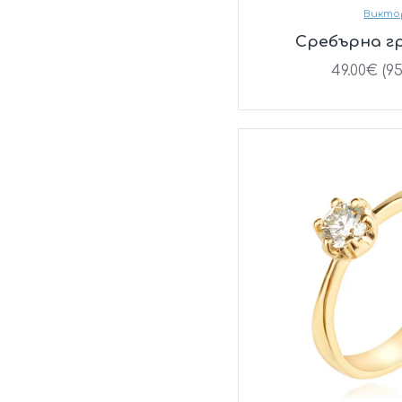
Викто
Сребърнa г
49.00€ (95