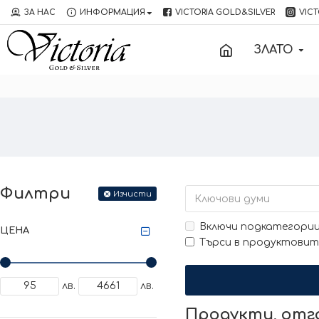
ЗА НАС
ИНФОРМАЦИЯ
VICTORIA GOLD&SILVER
VICT
ЗЛАТО
Филтри
Изчисти
Включи подкатегори
ЦЕНА
Търси в продуктовит
лв.
лв.
Продукти, от