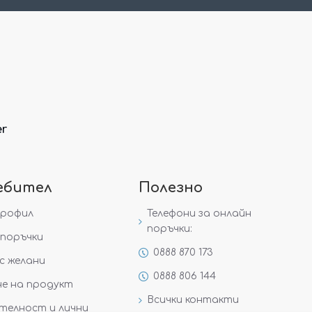
er
ебител
Полезно
профил
Телефони за онлайн
поръчки:
поръчки
0888 870 173
с желани
0888 806 144
е на продукт
Всички контакти
телност и лични