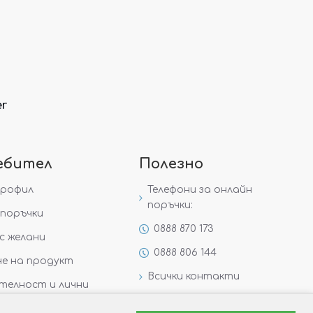
er
ебител
Полезно
профил
Телефони за онлайн
поръчки:
поръчки
0888 870 173
с желани
0888 806 144
е на продукт
Всички контакти
телност и лични
Специални предложения