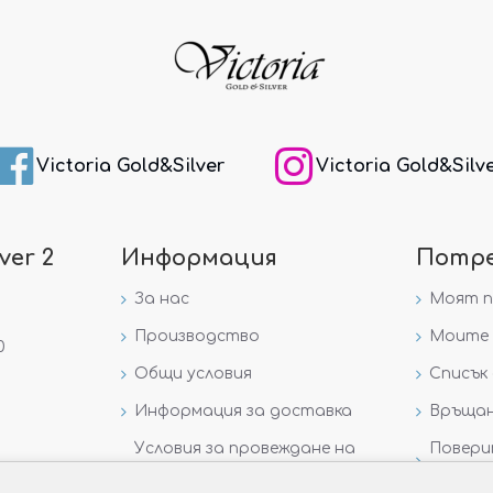
Victoria Gold&Silver
Victoria Gold&Silv
ver 2
Информация
Потр
За нас
Моят 
Производство
Моите 
0
Общи условия
Списък 
Информация за доставка
Връщан
Условия за провеждане на
Повери
игра „GIVEAWAY НА
данни