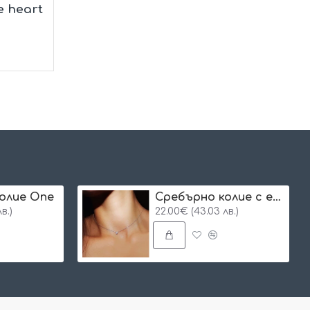
 heart
олие One
Сребърнo колие с едно камъче
в.)
22.00€ (43.03 лв.)