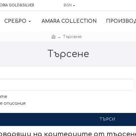
ORIA GOLD&SILVER
BGN
СРЕБРО
AMARA COLLECTION
ПРОИЗВО
Търсене
Търсене
ите
е описания
ТЪРСИ
говарящи на критериите от търсе