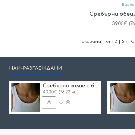
Викто
Сребърни обеци
39.00€ (76
Показани 1 от 2 | 2 (1
НАЙ-РАЗГЛЕЖДАНИ
Сребърнo колие с буква и едно камъче
40.00€ (78.23 лв.)