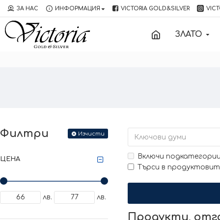
ЗА НАС
ИНФОРМАЦИЯ
VICTORIA GOLD&SILVER
VICT
ЗЛАТО
Филтри
Изчисти
Включи подкатегори
ЦЕНА
Търси в продуктовит
лв.
лв.
Продукти, от