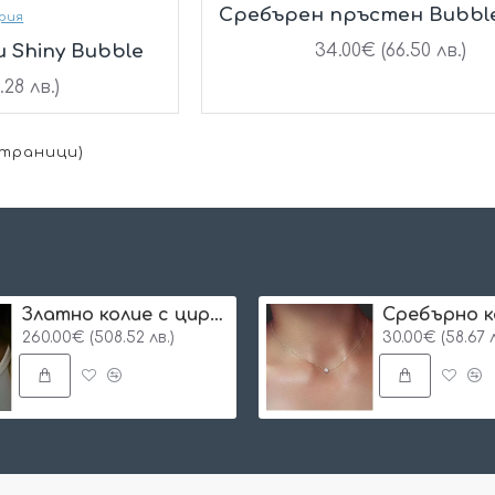
Сребърен пръстен Bubble
рия
 Shiny Bubble
34.00€ (66.50 лв.)
.28 лв.)
 Страници)
Златно колие с циркон и буква по избор
Сребърнo к
260.00€ (508.52 лв.)
30.00€ (58.67 л