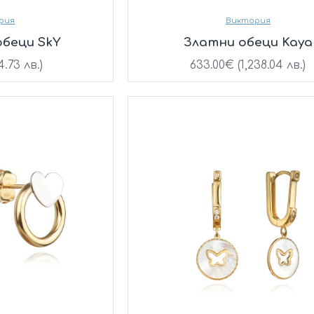
рия
Виктория
обеци SkY
Златни обеци Kaya
4.73 лв.)
633.00€ (1,238.04 лв.)