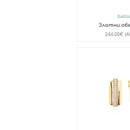
Викто
Златни обе
246.00€ (48