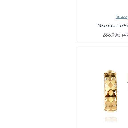
Викто
Златни об
255.00€ (49