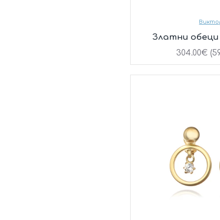
Викто
Златни обеци 
304.00€ (59