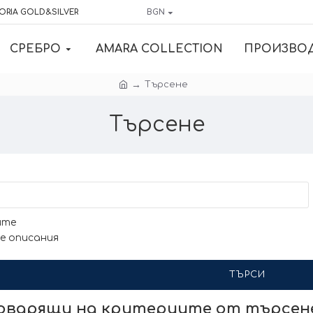
ORIA GOLD&SILVER
BGN
СРЕБРО
AMARA COLLECTION
ПРОИЗВО
Търсене
Търсене
ите
е описания
ТЪРСИ
говарящи на критериите от търсе