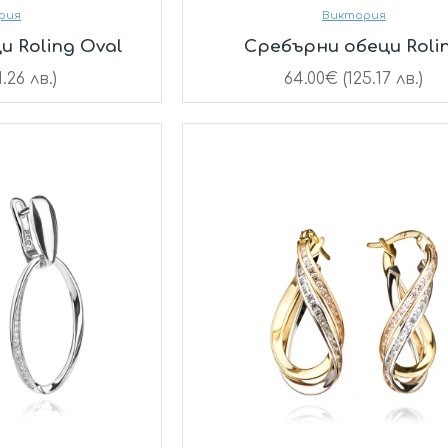
рия
Виктория
 Roling Oval
Сребърни обеци Roli
1.26 лв.)
64.00€ (125.17 лв.)