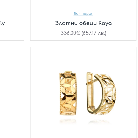
Виктория
ly
Златни обеци Raya
336.00€ (657.17 лв.)