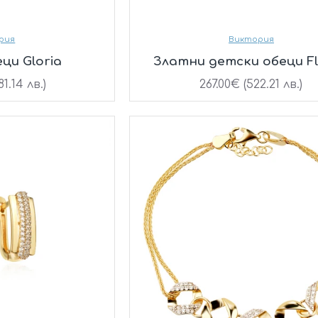
рия
Виктория
ци Gloria
Златни детски обеци F
1.14 лв.)
267.00€ (522.21 лв.)