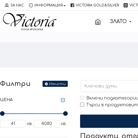
ЗА НАС
ИНФОРМАЦИЯ
VICTORIA GOLD&SILVER
VICT
ЗЛАТО
Филтри
Изчисти
Включи подкатегори
ЦЕНА
Търси в продуктовит
лв.
лв.
Продукти, от