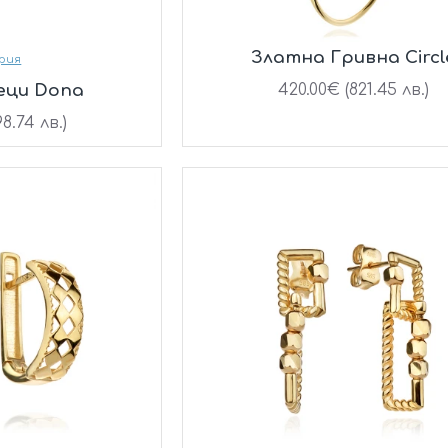
Златна Гривна Circl
рия
еци Dona
420.00€ (821.45 лв.)
8.74 лв.)