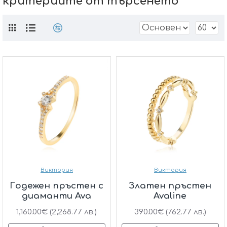
критериите от търсенето
Виктория
Виктория
Годежен пръстен с
Златен пръстен
диаманти Ava
Avaline
1,160.00€ (2,268.77 лв.)
390.00€ (762.77 лв.)