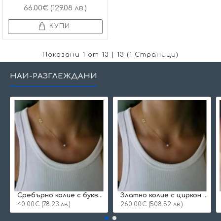
66.00€ (129.08 лв.)
КУПИ
Показани 1 от 13 | 13 (1 Страници)
НАЙ-РАЗГЛЕЖДАНИ
Сребърнo колие с буква и едно камъче
Златно колие с циркон и буква по избор
40.00€ (78.23 лв.)
260.00€ (508.52 лв.)