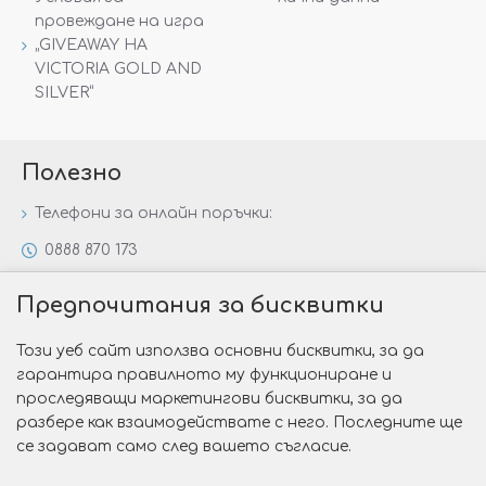
провеждане на игра
„GIVEAWAY НА
VICTORIA GOLD AND
SILVER“
Полезно
Телефони за онлайн поръчки:
0888 870 173
0888 806 144
Предпочитания за бисквитки
Всички контакти
Този уеб сайт използва основни бисквитки, за да
Специални предложения
гарантира правилното му функциониране и
Защо да изберете Victoria Gold&Silver?
проследяващи маркетингови бисквитки, за да
разбере как взаимодействате с него. Последните ще
Как да изберем годежен пръстен?
се задават само след вашето съгласие.