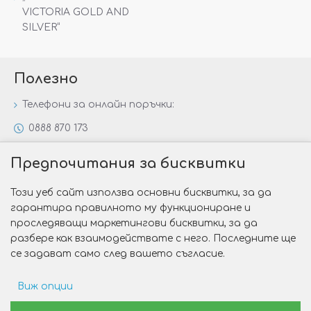
VICTORIA GOLD AND
SILVER“
Полезно
Телефони за онлайн поръчки:
0888 870 173
0888 806 144
Предпочитания за бисквитки
Всички контакти
Този уеб сайт използва основни бисквитки, за да
Специални предложения
гарантира правилното му функциониране и
Защо да изберете Victoria Gold&Silver?
проследяващи маркетингови бисквитки, за да
разбере как взаимодействате с него. Последните ще
Как да изберем годежен пръстен?
се задават само след вашето съгласие.
Виж опции
Copyright © 2026 Victoria Gold&Silver