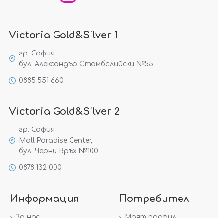
Victoria Gold&Silver 1
гр. София
бул. Александър Стамболийски №55
0885 551 660
Victoria Gold&Silver 2
гр. София
Mall Paradise Center,
бул. Черни Връх №100
0878 132 000
Информация
Потребител
За нас
Моят профил