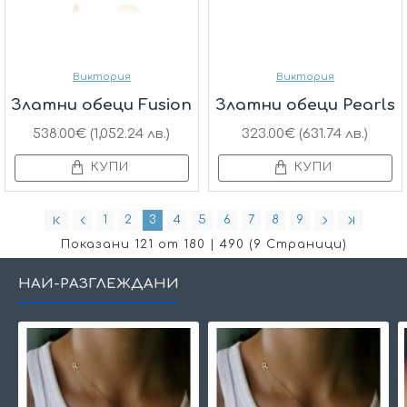
Виктория
Виктория
Златни обеци Fusion
Златни обеци Pearls
538.00€ (1,052.24 лв.)
323.00€ (631.74 лв.)
КУПИ
КУПИ
1
2
3
4
5
6
7
8
9
Показани 121 от 180 | 490 (9 Страници)
НАЙ-РАЗГЛЕЖДАНИ