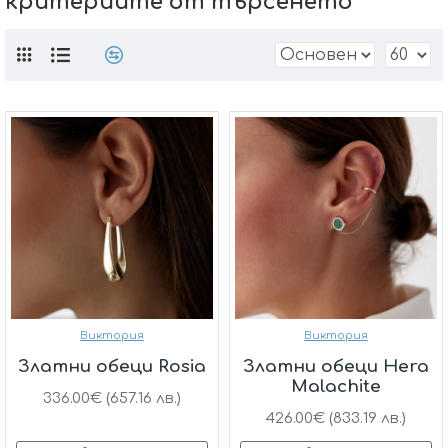
критериите от търсенето
Виктория
Виктория
Златни обеци Rosia
Златни обеци Hera
Malachite
336.00€ (657.16 лв.)
426.00€ (833.19 лв.)