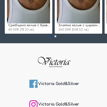
Сребърнo колие с буква и едно камъче
Златно колие с циркон и буква по избор
40.00€ (78.23 лв.)
260.00€ (508.52 лв.)
Victoria Gold&Silver
Victoria Gold&Silver