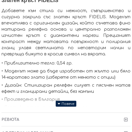
Златен кръст FIDELIS
Добавете към стила си нежност, съвършенство и
сигурна закрила със златен кръст FIDELIS. Моделът
впечатлява с оригинален дизайн, който съчетава фино
матирана релефна основа и централно разположен
изчистен кръст с диамантени нарези. Прецизният
контраст между матовата повърхност и полирания
гланц улавя светлината по неповторим начин и
превръща бижуто в красив символ на вярата.
• Приблизително тегло: 0,54 гр.
• Моделът може да бъде изработен от жълто или бяло
14-каратово злато (изберете от менюто с опции)
• Дизайн: Стилизиран релефен силует с пясъчен матов
ефект и гланцирани детайли, без камъни
• Произведено в България
• Сертификат за качество и произход
• Гаранция от 6 месеца
РЕВЮТА
В допълнение към златния кръст предлагаме и подходящи
верижки, с които да оформите пълния комплект.
При