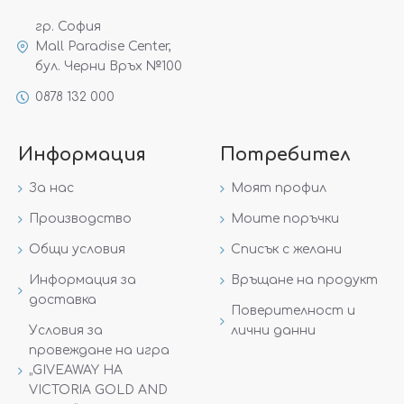
гр. София
Mall Paradise Center,
бул. Черни Връх №100
0878 132 000
Информация
Потребител
За нас
Моят профил
Производство
Моите поръчки
Общи условия
Списък с желани
Информация за
Връщане на продукт
доставка
Поверителност и
Условия за
лични данни
провеждане на игра
„GIVEAWAY НА
VICTORIA GOLD AND