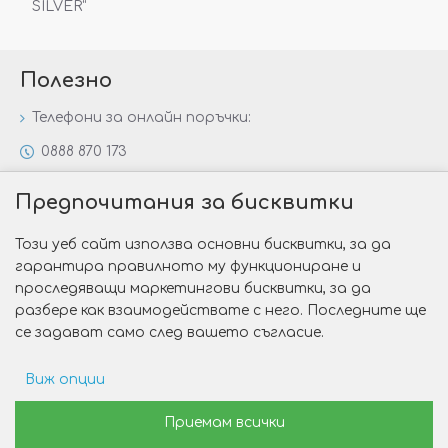
SILVER“
Полезно
Телефони за онлайн поръчки:
0888 870 173
0888 806 144
Предпочитания за бисквитки
Всички контакти
Този уеб сайт използва основни бисквитки, за да
Специални предложения
гарантира правилното му функциониране и
Защо да изберете Victoria Gold&Silver?
проследяващи маркетингови бисквитки, за да
разбере как взаимодействате с него. Последните ще
Как да изберем годежен пръстен?
се задават само след вашето съгласие.
Виж опции
Copyright © 2026 Victoria Gold&Silver
Рекламни предпочитания
Приемам всички
Изработка на сайт от Web R Solution®