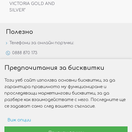
VICTORIA GOLD AND
SILVER“
Полезно
Телефони за онлайн поръчки:
0888 870 173
0888 806 144
Предпочитания за бисквитки
Всички контакти
Този уеб сайт използва основни бисквитки, за да
Специални предложения
гарантира правилното му функциониране и
Защо да изберете Victoria Gold&Silver?
проследяващи маркетингови бисквитки, за да
разбере как взаимодействате с него. Последните ще
Как да изберем годежен пръстен?
се задават само след вашето съгласие.
Виж опции
Copyright © 2026 Victoria Gold&Silver