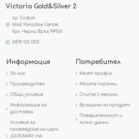
Victoria Gold&Silver 2
гр. София
Mall Paradise Center,
бул. Черни Връх №100
0878 132 000
Информация
Потребител
За нас
Моят профил
Производство
Моите поръчки
Общи условия
Списък с желани
Информация за
Връщане на продукт
доставка
Поверителност и
Условия за
лични данни
провеждане на игра
„GIVEAWAY НА