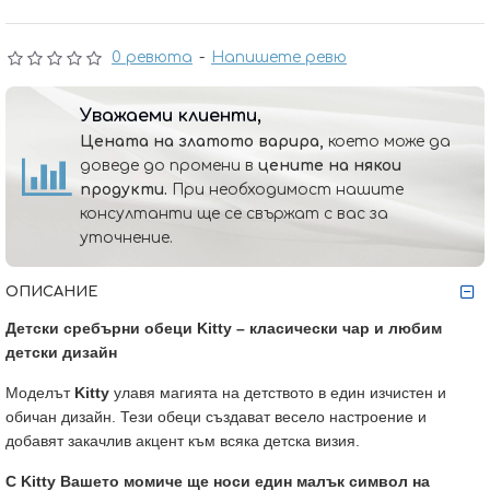
0 ревюта
-
Напишете ревю
Уважаеми клиенти,
Цената на златото варира,
което може да
доведе до промени в
цените на някои
продукти.
При необходимост нашите
консултанти ще се свържат с вас за
уточнение.
ОПИСАНИЕ
Детски сребърни обеци Kitty – класически чар и любим
детски дизайн
Моделът
Kitty
улавя магията на детството в един изчистен и
обичан дизайн. Тези обеци създават весело настроение и
добавят закачлив акцент към всяка детска визия.
С Kitty Вашето момиче ще носи един малък символ на