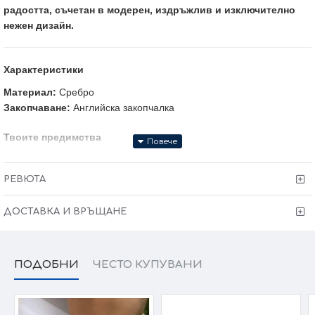
радостта, съчетан в модерен, издръжлив и изключително
нежен дизайн.
Характеристики
Материал:
Сребро
Закопчаване:
Английска закопчалка
Твоите предимства
•
Сертификат
за качество и произход
•
Гаранция от 6 месеца
за модела
РЕВЮТА
•
Тест и преглед
преди заплащане
• Произведено в България
ДОСТАВКА И ВРЪЩАНЕ
Victoria Gold - Всичко хубаво е с теб!
ПОДОБНИ
ЧЕСТО КУПУВАНИ