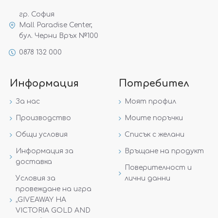
гр. София
Mall Paradise Center,
бул. Черни Връх №100
0878 132 000
Информация
Потребител
За нас
Моят профил
Производство
Моите поръчки
Общи условия
Списък с желани
Информация за
Връщане на продукт
доставка
Поверителност и
Условия за
лични данни
провеждане на игра
„GIVEAWAY НА
VICTORIA GOLD AND