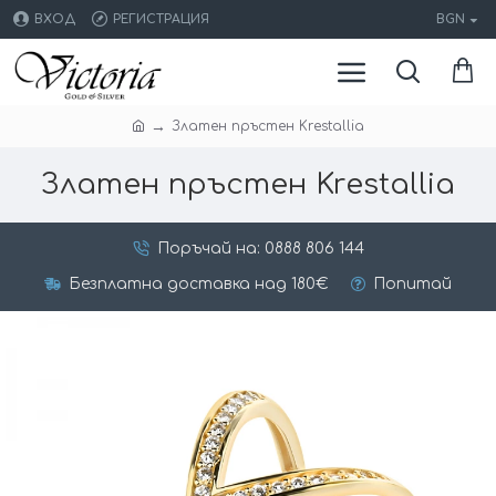
ВХОД
РЕГИСТРАЦИЯ
BGN
Златен пръстен Krestallia
Златен пръстен Krestallia
Поръчай на: 0888 806 144
Безплатна доставка над 180€
Попитай