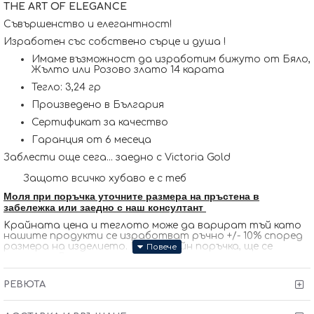
THE ART OF ELEGANCE
Съвършенство и елегантност!
Изработен със собствено сърце и душа !
Имаме възможност да изработим бижуто от Бяло,
Жълто или Розово злато 14 карата
Тегло: 3,24 гр
Произведено в България
Сертификат за качество
Гаранция от 6 месеца
Заблести още сега... заедно с Victoria Gold
Защото всичко хубаво е с теб
Моля при поръчка уточните размера на пръстена в
забележка или заедно с наш консултант
Kрайната цена и теглото може да варират тъй като
нашите продукти се изработват ръчно +/- 10% според
размера на изделието. При онлайн поръчка, ще се
свържем с Вас, за да уточним всички характеристики и
изисквания за изработката.
РЕВЮТА