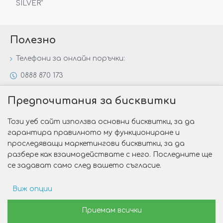
SILVER“
Полезно
Телефони за онлайн поръчки:
0888 870 173
0888 806 144
Предпочитания за бисквитки
Всички контакти
Този уеб сайт използва основни бисквитки, за да
Специални предложения
гарантира правилното му функциониране и
Защо да изберете Victoria Gold&Silver?
проследяващи маркетингови бисквитки, за да
разбере как взаимодействате с него. Последните ще
Как да изберем годежен пръстен?
се задават само след вашето съгласие.
Виж опции
Copyright © 2026 Victoria Gold&Silver
Рекламни предпочитания
Приемам всички
Изработка на сайт от Web R Solution®