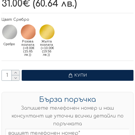
31.00€ (60.64 лв.)
Цвят Сребро
Розова
Жълта
Сребро
позлата
позлата
(+8.00€
(+10.00€
(15.65
(19.56
лв.))
лв.))
КУПИ
Бърза поръчка
Запишете телефонен номер и наш
консултант ще уточни всички детайли по
поръчката