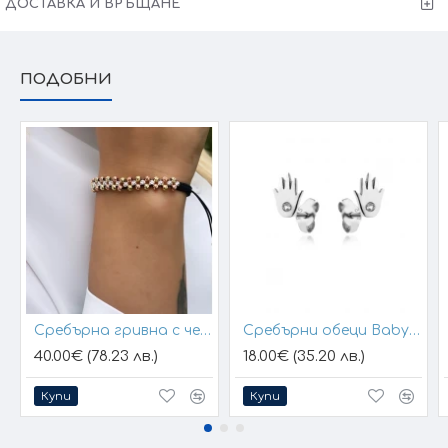
ДОСТАВКА И ВРЪЩАНЕ
Victoria Gold - Всичко хубаво е с теб!
ПОДОБНИ
Сребърна гривна с черен конец и позлатени топчета
Сребърни обеци Baby Hands
40.00€ (78.23 лв.)
18.00€ (35.20 лв.)
Купи
Купи