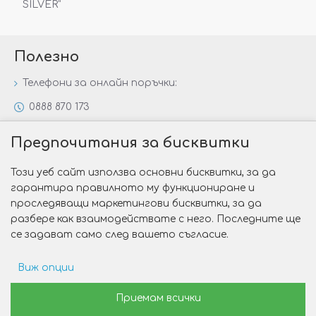
SILVER“
Полезно
Телефони за онлайн поръчки:
0888 870 173
0888 806 144
Предпочитания за бисквитки
Всички контакти
Този уеб сайт използва основни бисквитки, за да
Специални предложения
гарантира правилното му функциониране и
Защо да изберете Victoria Gold&Silver?
проследяващи маркетингови бисквитки, за да
разбере как взаимодействате с него. Последните ще
Как да изберем годежен пръстен?
се задават само след вашето съгласие.
Виж опции
Copyright © 2026 Victoria Gold&Silver
Рекламни предпочитания
Приемам всички
Изработка на сайт от Web R Solution®