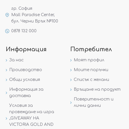
гр. София
Mall Paradise Center,
бул. Черни Връх №100
0878 132 000
Информация
Потребител
За нас
Моят профил
Производство
Моите поръчки
Общи условия
Списък с желани
Информация за
Връщане на продукт
доставка
Поверителност и
Условия за
лични данни
провеждане на игра
„GIVEAWAY НА
VICTORIA GOLD AND