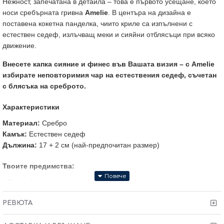
Нежност, запечатана в детайла – това е първото усещане, което
носи сребърната гривна
Amelie
. В центъра на дизайна е
поставена кокетна панделка, чиито криле са изпълнени с
естествен седеф, излъчващ меки и сияйни отблясъци при всяко
движение.
Внесете капка сияние и финес във Вашата визия – с Amelie
избирате неповторимия чар на естествения седеф, съчетан
с блясъка на среброто.
Характеристики
Материал:
Сребро
Камък:
Естествен седеф
Дължина:
17 + 2 см (най-предпочитан размер)
Твоите предимства:
·
Сертификат
за качество и произход
·
Гаранция от 6 месеца
РЕВЮТА
·
Тест и преглед
преди заплащане
· Произведено в България