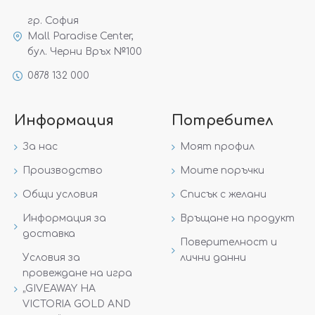
гр. София
Mall Paradise Center,
бул. Черни Връх №100
0878 132 000
Информация
Потребител
За нас
Моят профил
Производство
Моите поръчки
Общи условия
Списък с желани
Информация за
Връщане на продукт
доставка
Поверителност и
Условия за
лични данни
провеждане на игра
„GIVEAWAY НА
VICTORIA GOLD AND