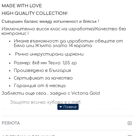
MADE WITH LOVE
HIGH QUALITY COLLECTION!
Съвършен баланс между изтънченост и блясък !
Изключително висок клас на изработка!Качество без
компромис !
Имаме възможност да изработим обеците от
Бяло или Жълто злато 14 карата
Ръчно инкрустирани циркони
Размер: 8x8 мм Тегло: 1,05 гр
Произведено в България
Сертификат за качество
Гаранция от 6 месеца
Заблести още сега... заедно с Victoria Gold
Защото всичко хубаво е с теб
Kрайната цена и теглото може да варират тъй като
нашите продукти се изработват ръчно +/- 10% според
размера на изделието. При онлайн поръчка, ще се
РЕВЮТА
свържем с Вас, за да уточним всички характеристики и
изисквания за изработката.