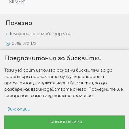
SILVER“
Полезно
Телефони за онлайн поръчки:
0888 870 173
0888 806 144
Предпочитания за бисквитки
Всички контакти
Този уеб сайт използва основни бисквитки, за да
Специални предложения
гарантира правилното му функциониране и
Защо да изберете Victoria Gold&Silver?
проследяващи маркетингови бисквитки, за да
разбере как взаимодействате с него. Последните ще
Как да изберем годежен пръстен?
се задават само след вашето съгласие.
Виж опции
Copyright © 2026 Victoria Gold&Silver
Рекламни предпочитания
Приемам всички
Изработка на сайт от Web R Solution®