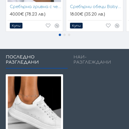
Сребърна гривна с черен конец и позлатени топчета
Сребърни обеци Baby Hands
40.00€ (78.23 лв.)
18.00€ (35.20 лв.)
Купи
Купи
ПОСЛЕДНО
НАЙ-
РАЗГЛЕДАНИ
РАЗГЛЕЖДАНИ