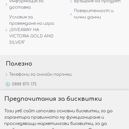
Информация за
Връщане на продукт
доставка
Поверителност и
Условия за
лични данни
провеждане на игра
„GIVEAWAY НА
VICTORIA GOLD AND
SILVER“
Полезно
Телефони за онлайн поръчки:
0888 870 173
0888 806 144
Предпочитания за бисквитки
Всички контакти
Този уеб сайт използва основни бисквитки, за да
Специални предложения
гарантира правилното му функциониране и
Защо да изберете Victoria Gold&Silver?
проследяващи маркетингови бисквитки, за да