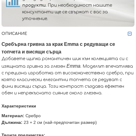
продукти.
При необходимост нашите
консултанти ще се свържат с вас за
уточнение.
ОПИСАНИЕ
Сребърна гривна за крак Emma с редуващи се
топчета и висящи сърца
Добавете щипка романтичен шик към колекцията си с
Emma
изящната гривна за глезен
. Моделът впечатлява
с прецизна изработка от висококачествено сребро, при
която класически елегантни топчета се редуват с
фини висящи сърца. Този контраст създава ефектен
обем и непрекъснато сияние около глезена.
Характеристики
Материал:
Сребро
Дължина:
23 + 2 см (най-предпочитан размер)
Твоите предимства: