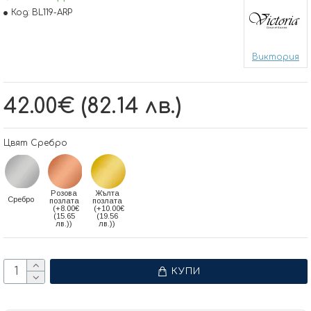
Код:
BL119-ARP
Виктория
42.00€ (82.14 лв.)
Цвят Сребро
Розова
Жълта
Сребро
позлата
позлата
(+8.00€
(+10.00€
(15.65
(19.56
лв.))
лв.))
КУПИ