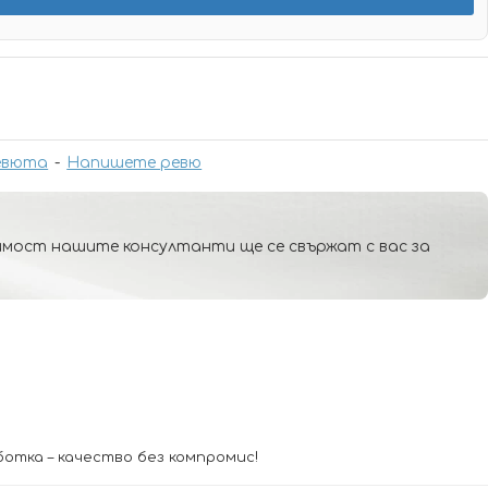
евюта
-
Напишете ревю
мост нашите консултанти ще се свържат с вас за
отка – качество без компромис!