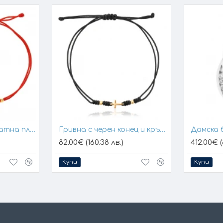
Гривна с конец и златна плочка за гравиране
Гривна с черен конец и кръстче
Дамска 
82.00€ (160.38 лв.)
412.00€ (
Купи
Купи