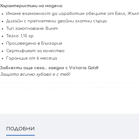
Характеристики на модела:
Имаме възможност да изработим обеците от Бяло, Жълто
Дизайн с преплетени двойни златни сърца
Тип закопчаване: Винт
Тегло: 1,15 гр.
Произведено в България
Сертификат за качество
Гаранция от 6 месеца
Заблести още сега... заедно с Victoria Gold!
Защото всичко хубаво е с теб!
* Крайната цена и теглото може да варират (+/- 10%), тъй като наши
всички характеристики и изисквания за изработката.
ПОДОБНИ