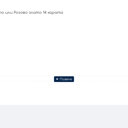
 или Розово злато 14 карата
те продукти се изработват ръчно според индивидуалния размер на изд