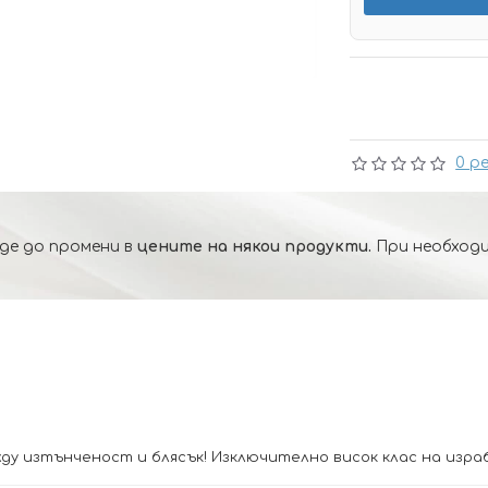
0 р
де до промени в
цените на някои продукти.
При необходи
у изтънченост и блясък! Изключително висок клас на израб