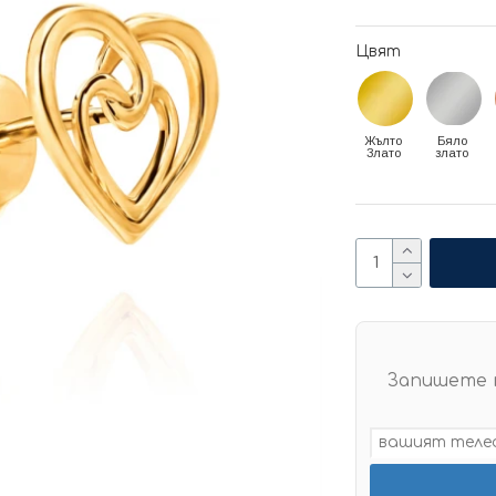
Цвят
Жълто
Бяло
Злато
злато
Запишете 