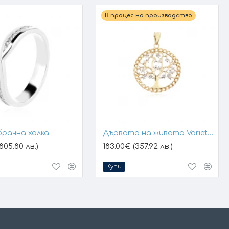
В процес на производство
брачна халка
Дървото на живота Variety 1
805.80 лв.)
183.00€ (357.92 лв.)
Купи