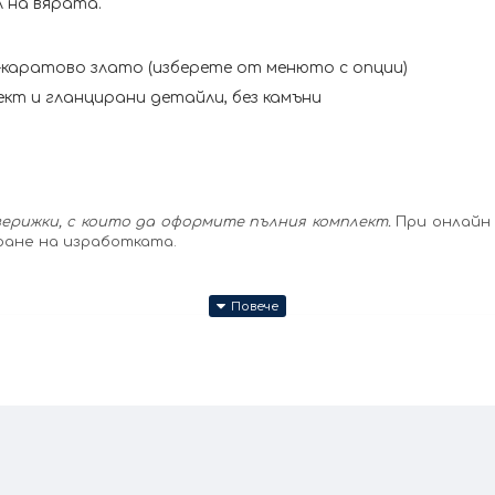
 на вярата.
-каратово злато (изберете от менюто с опции)
ект и гланцирани детайли, без камъни
ерижки, с които да оформите пълния комплект.
При онлайн 
ране на изработката.
работват ръчно (+/- 10% според размера на изделието). При онлайн поръчка