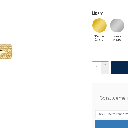
Цвят
Жълто
Бяло
Злато
злато
Запишете 