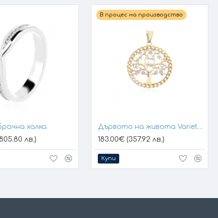
В процес на производство
брачна халка
Дървото на живота Variety 1
805.80 лв.)
183.00€ (357.92 лв.)
Купи