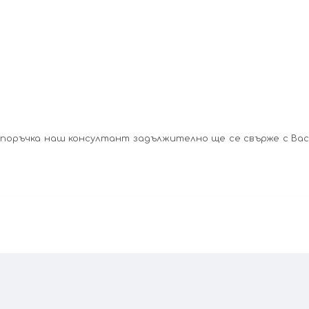
поръчка наш консултант задължително ще се свърже с Ва
 ще се свържем с Вас, за да уточним всички характеристики и изисквания за