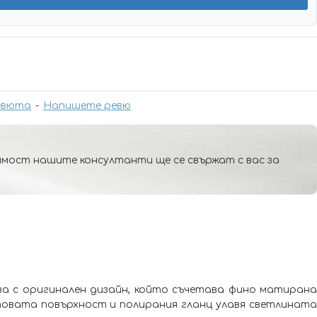
евюта
-
Напишете ревю
мост нашите консултанти ще се свържат с вас за
ва с оригинален дизайн, който съчетава фино матирана
товата повърхност и полирания гланц улавя светлината