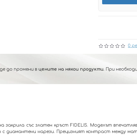
0 р
де до промени в
цените на някои продукти.
При необходи
а закрила със златен кръст FIDELIS. Моделът впечатля
т с диамантени нарези. Прецизният контраст между ма