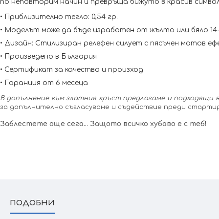
по неповторим начин и превръща бижуто в красив символ
• Приблизително тегло: 0,54 гр.
• Моделът може да бъде изработен от жълто или бяло 14
• Дизайн: Стилизиран релефен силует с пясъчен матов еф
• Произведено в България
• Сертификат за качество и произход
• Гаранция от 6 месеца
В допълнение към златния кръст предлагаме и подходящи в
за допълнително съгласуване и съдействие преди старти
Заблестете още сега... Защото всичко хубаво е с теб!
Крайната цена и теглото могат да варират, тъй като нашите продукти се из
изработката.
ПОДОБНИ