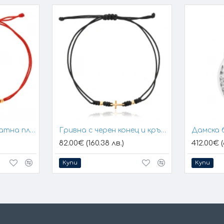
Гривна с конец и златна плочка за гравиране
Гривна с черен конец и кръстче
Дамска 
82.00€ (160.38 лв.)
412.00€ (
Купи
Купи