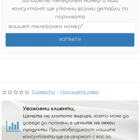
Запишете телефонен номер и наш
консултант ще уточни всички детайли по
поръчката
0 ревюта
-
Напишете ревю
Уважаеми клиенти,
Цената на златото варира,
което може да
доведе до промени в
цените на някои
продукти.
При необходимост нашите
консултанти ще се свържат с вас за