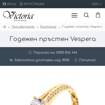
ВХОД
РЕГИСТРАЦИЯ
BGN
Производител
Виктория
Годежен пръстен Vespera
Годежен пръстен Vespera
Поръчай на: 0888 806 144
Безплатна доставка над 180€
Попитай