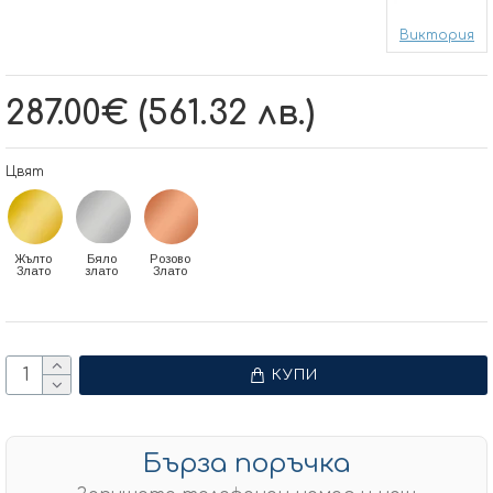
Виктория
287.00€ (561.32 лв.)
Цвят
Жълто
Бяло
Розово
Злато
злато
Злато
КУПИ
Бърза поръчка