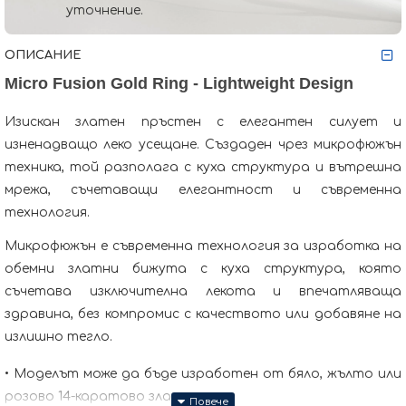
уточнение.
ОПИСАНИЕ
Micro Fusion Gold Ring - Lightweight Design
Изискан златен пръстен с елегантен силует и
изненадващо леко усещане. Създаден чрез микрофюжън
техника, той разполага с куха структура и вътрешна
мрежа, съчетаващи елегантност и съвременна
технология.
Микрофюжън е съвременна технология за изработка на
обемни златни бижута с куха структура, която
съчетава изключителна лекота и впечатляваща
здравина, без компромис с качеството или добавяне на
излишно тегло.
• Моделът може да бъде изработен от бяло, жълто или
розово 14-каратово злато