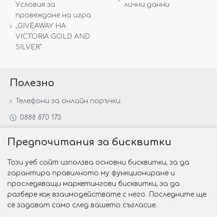
Условия за
лични данни
провеждане на игра
„GIVEAWAY НА
VICTORIA GOLD AND
SILVER“
Полезно
Телефони за онлайн поръчки:
0888 870 173
0888 806 144
Предпочитания за бисквитки
Всички контакти
Този уеб сайт използва основни бисквитки, за да
Специални предложения
гарантира правилното му функциониране и
Защо да изберете Victoria Gold&Silver?
проследяващи маркетингови бисквитки, за да
разбере как взаимодействате с него. Последните ще
Как да изберем годежен пръстен?
се задават само след вашето съгласие.