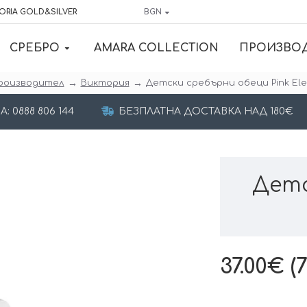
ORIA GOLD&SILVER
BGN
СРЕБРО
AMARA COLLECTION
ПРОИЗВО
роизводител
Виктория
Детски сребърни обеци Pink El
 0888 806 144
БЕЗПЛАТНА ДОСТАВКА НАД 180€
Детс
37.00€ (7