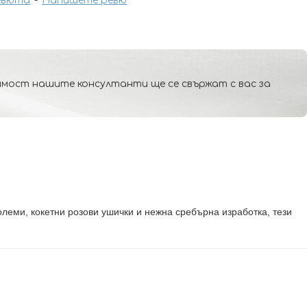
евюта
-
Напишете ревю
мост нашите консултанти ще се свържат с вас за
олеми, кокетни розови ушички и нежна сребърна изработка, тези