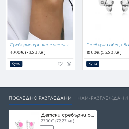
Сребърна гривна с черен конец и позлатени топчета
Сребърни обеци B
40.00€ (78.23 лв.)
18.00€ (35.20 лв.)
Купи
Купи
ПОСЛЕДНО РАЗГЛЕДАНИ
НАЙ-РАЗГЛЕЖДАНИ
Детски сребърни обеци Pink Elephant
37.00€ (72.37 лв.)