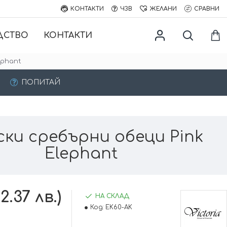
КОНТАКТИ
ЧЗВ
ЖЕЛАНИ
СРАВНИ
ДСТВО
КОНТАКТИ
ephant
ПОПИТАЙ
ки сребърни обеци Pink
Elephant
2.37 лв.)
НА СКЛАД
Код:
EK60-AK