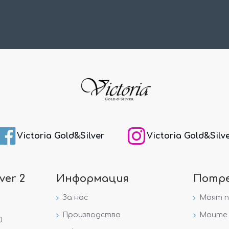
Victoria Gold&Silver
Victoria Gold&Silv
ver 2
Информация
Потр
За нас
Моят 
Производство
Моите 
0