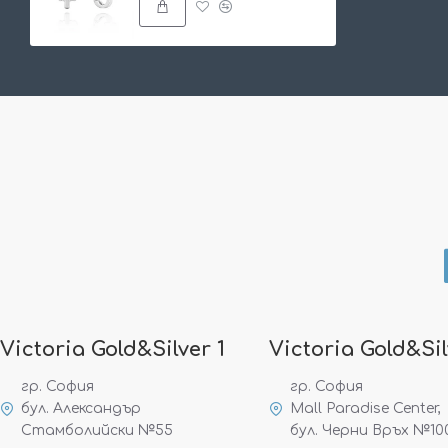
Victoria Gold&Silver 1
Victoria Gold&Sil
гр. София
гр. София
бул. Александър
Mall Paradise Center,
Стамболийски №55
бул. Черни Връх №10