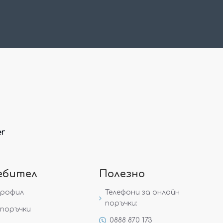
er
ебител
Полезно
профил
Телефони за онлайн
поръчки:
поръчки
0888 870 173