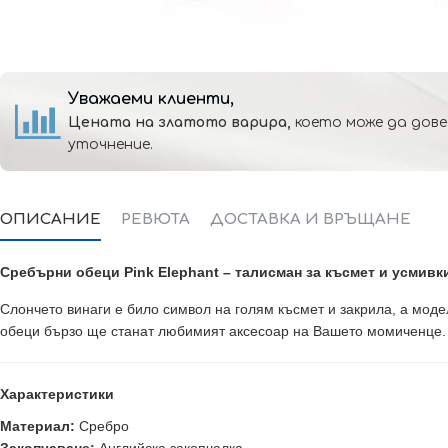
Уважаеми клиенти,
Цената на златото варира,
което може да дове
уточнение.
ОПИСАНИЕ
РЕВЮТА
ДОСТАВКА И ВРЪЩАНЕ
Сребърни обеци Pink Elephant – талисман за късмет и усмивк
Слончето винаги е било символ на голям късмет и закрила, а мод
обеци бързо ще станат любимият аксесоар на Вашето момиченце.
Характеристики
Материал:
Сребро