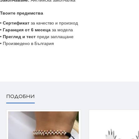
Закопчаване:
Английска закопчалка
Твоите предимства
•
Сертификат
за качество и произход
•
Гаранция от
6 месеца
за модела
•
Преглед и тест
преди заплащане
• Произведено в България
Victoria Gold - Всичко хубаво е с теб!
ПОДОБНИ