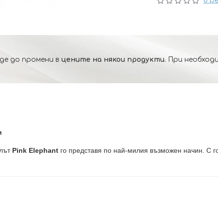
0 р
де до промени в
цените на някои продукти.
При необходи
и
елът
Pink Elephant
го представя по най-милия възможен начин. С г