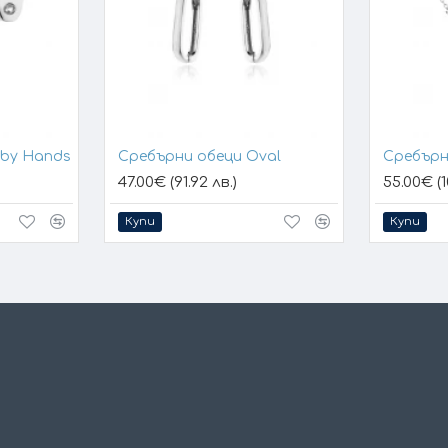
aby Hands
Сребърни обеци Oval
Сребърн
47.00€ (91.92 лв.)
55.00€ (1
Купи
Купи