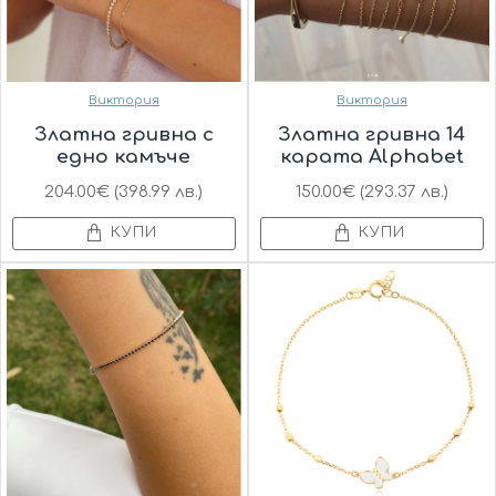
Виктория
Виктория
Златна гривна с
Златна гривна 14
едно камъче
карата Alphabet
204.00€ (398.99 лв.)
150.00€ (293.37 лв.)
КУПИ
КУПИ