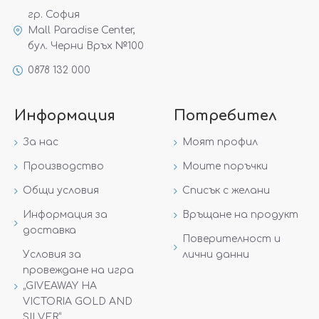
гр. София
Mall Paradise Center,
бул. Черни Връх №100
0878 132 000
Информация
Потребител
За нас
Моят профил
Производство
Моите поръчки
Общи условия
Списък с желани
Информация за
Връщане на продукт
доставка
Поверителност и
Условия за
лични данни
провеждане на игра
„GIVEAWAY НА
VICTORIA GOLD AND
SILVER“