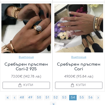
Виктория
Виктория
Сребърен пръстен
Сребърен пръстен
Cari-2 925
Cari
73.00€ (142.78 лв.)
49.00€ (95.84 лв.)
КУПИ
КУПИ
48
49
50
51
52
53
54
55
56