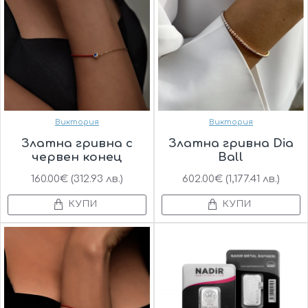
Виктория
Виктория
Златнa гривна с
Златнa гривна Dia
червен конец
Ball
160.00€ (312.93 лв.)
602.00€ (1,177.41 лв.)
КУПИ
КУПИ