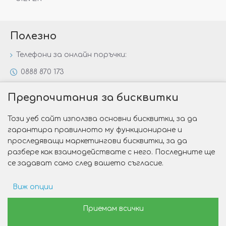
Полезно
Телефони за онлайн поръчки:
0888 870 173
0888 806 144
Предпочитания за бисквитки
Всички контакти
Този уеб сайт използва основни бисквитки, за да
Специални предложения
гарантира правилното му функциониране и
Защо да изберете Victoria Gold&Silver?
проследяващи маркетингови бисквитки, за да
разбере как взаимодействате с него. Последните ще
Как да изберем годежен пръстен?
се задават само след вашето съгласие.
Виж опции
Copyright © 2026 Victoria Gold&Silver
Рекламни предпочитания
Приемам всички
Изработка на сайт от Web R Solution®