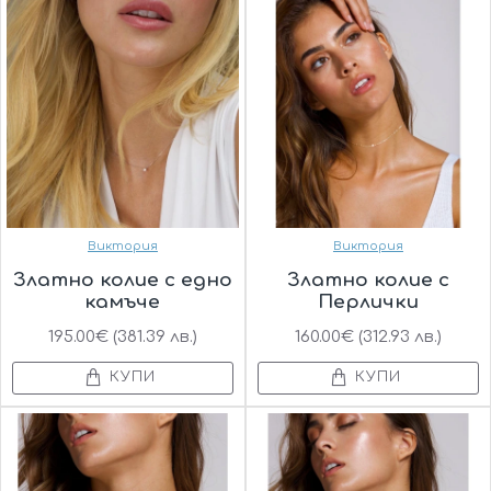
Виктория
Виктория
Златно колие с едно
Златно колие с
камъче
Перлички
195.00€ (381.39 лв.)
160.00€ (312.93 лв.)
КУПИ
КУПИ