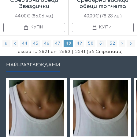
Сребърни обеци
Сребърни висящи
Звездички
обеци топчета
44.00€ (86.06 лв.)
40.00€ (78.23 лв.)
КУПИ
КУПИ
44
45
46
47
48
49
50
51
52
Показани 2821 от 2880 | 3341 (56 Страници)
НАЙ-РАЗГЛЕЖДАНИ