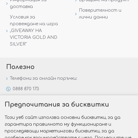
доставка
Поверителност и
Условия за
лични данни
провеждане на игра
„GIVEAWAY НА
VICTORIA GOLD AND
SILVER“
Полезно
Телефони за онлайн поръчки:
0888 870 173
0888 806 144
Предпочитания за бисквитки
Всички контакти
Този уеб сайт използва основни бисквитки, за да
Специални предложения
гарантира правилното му функциониране и
Защо да изберете Victoria Gold&Silver?
проследяващи маркетингови бисквитки, за да
разбере как взаимодействате с него. Последните ще