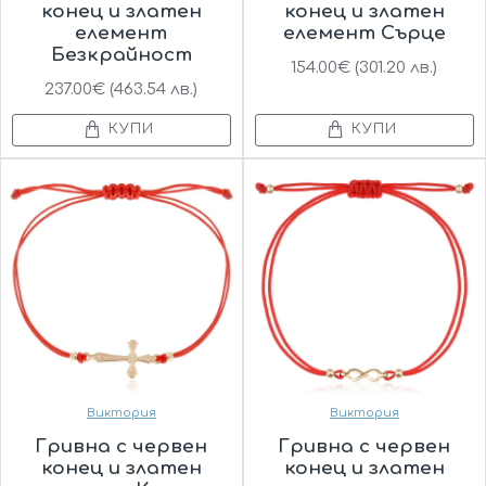
конец и златен
конец и златен
елемент
елемент Сърце
Безкрайност
154.00€ (301.20 лв.)
237.00€ (463.54 лв.)
КУПИ
КУПИ
Виктория
Виктория
Гривна с червен
Гривна с червен
конец и златен
конец и златен