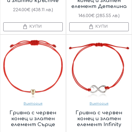
и златно кръстче
конец и златен
елемент Детелинa
224.00€ (438.11 лв.)
146.00€ (285.55 лв.)
КУПИ
КУПИ
Виктория
Виктория
Гривна с червен
Гривна с червен
конец и златен
конец и златен
елемент Сърце
елемент Infinity