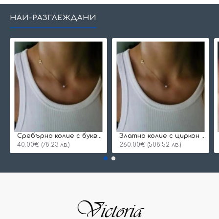
НАЙ-РАЗГЛЕЖДАНИ
Сребърнo колие с буква и едно камъче
Златно колие с циркон и буква по избор
40.00€ (78.23 лв.)
260.00€ (508.52 лв.)