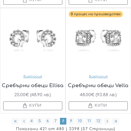
КУПИ
КУПИ
В процес на производство
Виктория
Виктория
Сребърни обеци Ellisa
Сребърни обеци Vella
25.00€ (48.90 лв.)
48.00€ (93.88 лв.)
КУПИ
КУПИ
4
5
6
7
8
9
10
11
12
Показани 421 от 480 | 3398 (57 Страници)