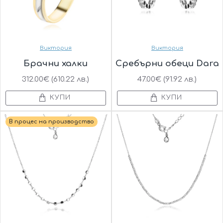
Виктория
Виктория
Брачни халки
Сребърни обеци Dara
312.00€ (610.22 лв.)
47.00€ (91.92 лв.)
КУПИ
КУПИ
В процес на производство