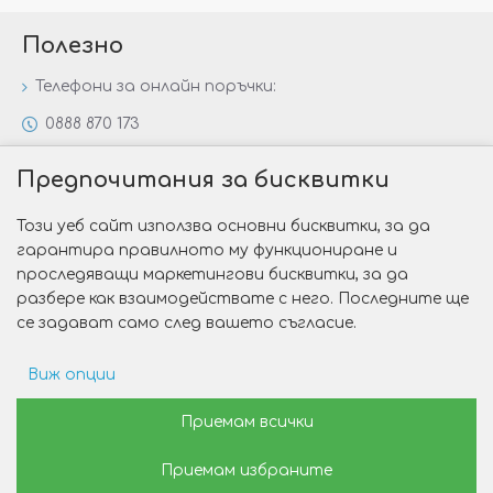
Полезно
Телефони за онлайн поръчки:
0888 870 173
0888 806 144
Предпочитания за бисквитки
Всички контакти
Този уеб сайт използва основни бисквитки, за да
Специални предложения
гарантира правилното му функциониране и
Защо да изберете Victoria Gold&Silver?
проследяващи маркетингови бисквитки, за да
разбере как взаимодействате с него. Последните ще
Как да изберем годежен пръстен?
се задават само след вашето съгласие.
Виж опции
Copyright © 2026 Victoria Gold&Silver
Рекламни предпочитания
Приемам всички
Изработка на сайт от Web R Solution®
Приемам избраните
Данни за потребление