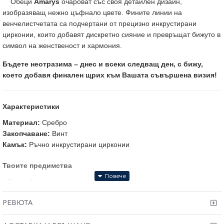
Обеци
Amarys
очароват със своя детайлен дизайн,
изобразяващ нежно цъфнало цвете. Фините линии на
венчелистчетата са подчертани от прецизно инкрустирани
цирконии, които добавят дискретно сияние и превръщат бижуто в
символ на женственост и хармония.
Бъдете неотразима – днес и всеки следващ ден, с бижу,
което добавя финален щрих към Вашата съвършена визия!
Характеристики
Материал:
Сребро
Закопчаване:
Винт
Камък:
Ръчно инкрустирани цирконии
Твоите предимства
•
Сертификат
за качество и произход
•
Гаранция от 6 месеца
РЕВЮТА
•
Тест и преглед
преди заплащане
• Произведено в България