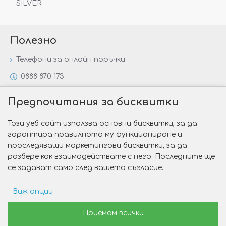
SILVER“
Полезно
Телефони за онлайн поръчки:
0888 870 173
0888 806 144
Предпочитания за бисквитки
Всички контакти
Този уеб сайт използва основни бисквитки, за да
Специални предложения
гарантира правилното му функциониране и
Защо да изберете Victoria Gold&Silver?
проследяващи маркетингови бисквитки, за да
разбере как взаимодействате с него. Последните ще
Как да изберем годежен пръстен?
се задават само след вашето съгласие.
Виж опции
Copyright © 2026 Victoria Gold&Silver
Рекламни предпочитания
Приемам всички
Изработка на сайт от Web R Solution®