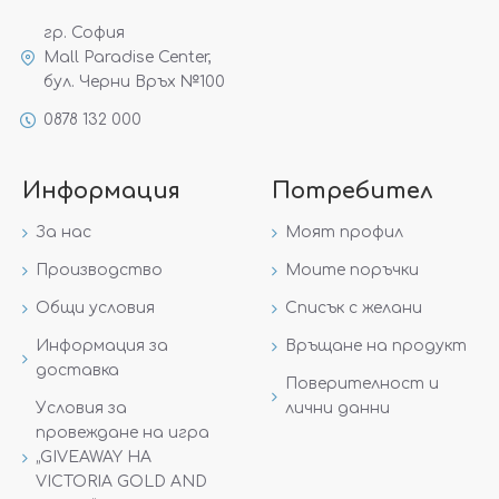
гр. София
Mall Paradise Center,
бул. Черни Връх №100
0878 132 000
Информация
Потребител
За нас
Моят профил
Производство
Моите поръчки
Общи условия
Списък с желани
Информация за
Връщане на продукт
доставка
Поверителност и
Условия за
лични данни
провеждане на игра
„GIVEAWAY НА
VICTORIA GOLD AND