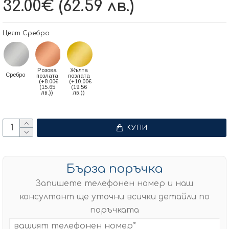
32.00€ (62.59 лв.)
Цвят Сребро
Розова
Жълта
Сребро
позлата
позлата
(+8.00€
(+10.00€
(15.65
(19.56
лв.))
лв.))
КУПИ
Бърза поръчка
Запишете телефонен номер и наш
консултант ще уточни всички детайли по
поръчката