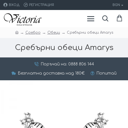
ВХОД
РЕГИСТРАЦИЯ
BGN
Сребро
Обеци
Сребърни обеци Amarys
Сребърни обеци Amarys
Поръчай на: 0888 806 144
Безплатна доставка над 180€
Попитай