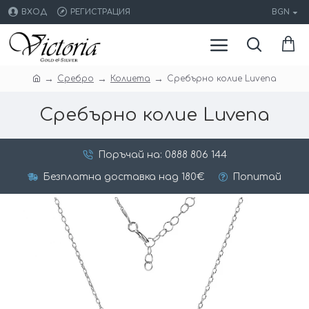
ВХОД
РЕГИСТРАЦИЯ
BGN
Сребро
Колиета
Сребърно колие Luvena
Сребърно колие Luvena
Поръчай на: 0888 806 144
Безплатна доставка над 180€
Попитай