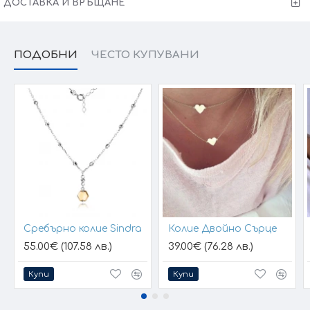
ДОСТАВКА И ВРЪЩАНЕ
Victoria Gold - Всичко хубаво е с теб!
ПОДОБНИ
ЧЕСТО КУПУВАНИ
Сребърно колие Sindra
Колие Двойно Сърце
55.00€ (107.58 лв.)
39.00€ (76.28 лв.)
Купи
Купи