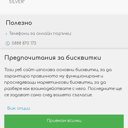
SILVER“
Полезно
Телефони за онлайн поръчки:
0888 870 173
0888 806 144
Предпочитания за бисквитки
Всички контакти
Този уеб сайт използва основни бисквитки, за да
Специални предложения
гарантира правилното му функциониране и
Защо да изберете Victoria Gold&Silver?
проследяващи маркетингови бисквитки, за да
разбере как взаимодействате с него. Последните ще
Как да изберем годежен пръстен?
се задават само след вашето съгласие.
Виж опции
Copyright © 2026 Victoria Gold&Silver
Рекламни предпочитания
Приемам всички
Изработка на сайт от Web R Solution®