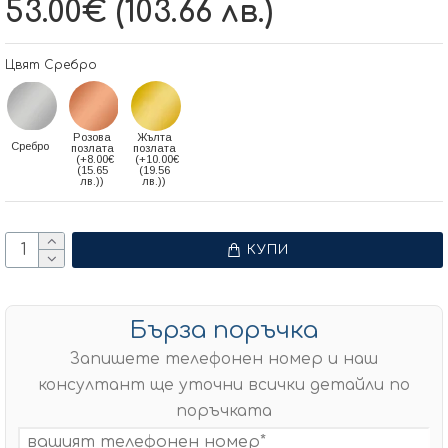
53.00€ (103.66 лв.)
Цвят Сребро
Розова
Жълта
Сребро
позлата
позлата
(+8.00€
(+10.00€
(15.65
(19.56
лв.))
лв.))
КУПИ
Бърза поръчка
Запишете телефонен номер и наш
консултант ще уточни всички детайли по
поръчката