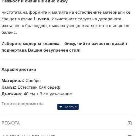
Нежност и сияние в едно бижу
Чистотата на формите и магията на естествените материали се
срещат в колие
Luvena
. Изчистеният силует на детелината,
изпълнен с бял седеф, създава усещане за лекота и съвършен
баланс.
Изберете модерна класика – бижу, чийто изчистен дизайн
подчертава Вашия безупречен стил!
Характеристики
Материал:
Сребро
Камък:
Естествен бял седеф
Дължина:
40 см + 3 см удължение
Твоите предимства
•
Сертификат
за качество и произход
•
Гаранция от 6 месеца
РЕВЮТА
•
Тест и преглед
преди заплащане
•
Произведено в България