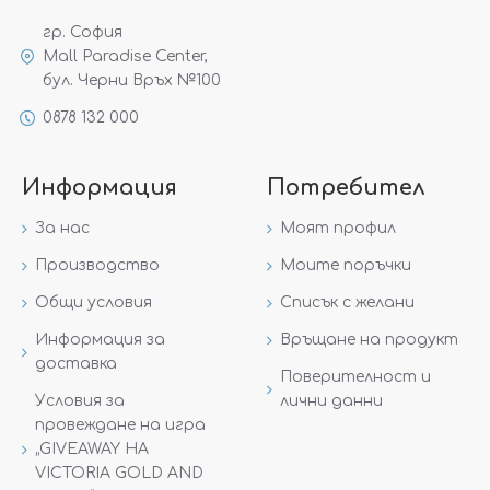
гр. София
Mall Paradise Center,
бул. Черни Връх №100
0878 132 000
Информация
Потребител
За нас
Моят профил
Производство
Моите поръчки
Общи условия
Списък с желани
Информация за
Връщане на продукт
доставка
Поверителност и
Условия за
лични данни
провеждане на игра
„GIVEAWAY НА
VICTORIA GOLD AND