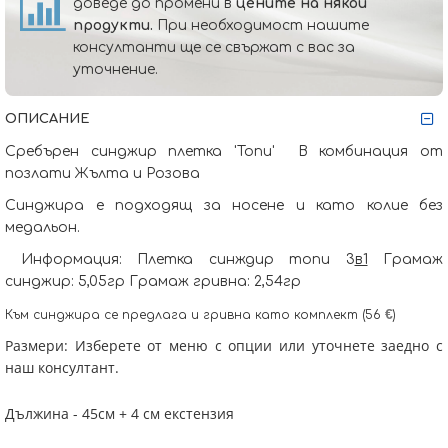
доведе до промени в
цените на някои
продукти.
При необходимост нашите
консултанти ще се свържат с вас за
уточнение.
ОПИСАНИЕ
Сребърен синджир плетка 'Топи' В комбинация от
позлати Жълта и Розова
Синджира е подходящ за носене и като колие без
медальон.
Информация: Плетка синждир топи
3
в1
Грамаж
синджир: 5,05гр Грамаж гривна: 2,54гр
€
Към синджира се предлага и гривна като комплект (56
)
Размери: Изберете от меню с опции или уточнете заедно с
наш консултант.
Дължина - 45см + 4 см екстензия