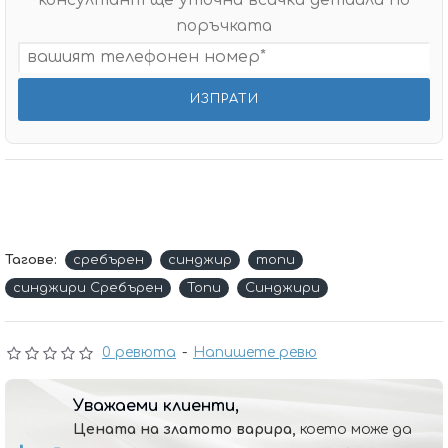
консултант ще уточни всички детайли по
поръчката
Тагове:
сребърен
синджир
топи
синджири Сребърен
Топи
Синджири
0 ревюта
-
Напишете ревю
Уважаеми клиенти,
Цената на златото варира,
което може да