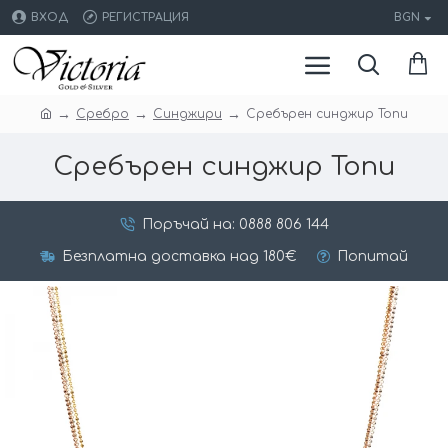
ВХОД
РЕГИСТРАЦИЯ
BGN
Сребро
Синджири
Сребърен синджир Топи
Сребърен синджир Топи
Поръчай на: 0888 806 144
Безплатна доставка над 180€
Попитай