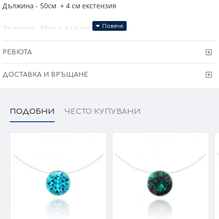
Дължина - 50см + 4 см екстензия
Дължина - 55см + 4 см екстензия
- ПРОИЗВЕДЕНО В ИТАЛИЯ
РЕВЮТА
ГАРАНЦИЯ 6 МЕСЕЦА ! СЕРТИФИКАТ 925 ЗА
ПРОИЗХОД !
ДОСТАВКА И ВРЪЩАНЕ
ПОДОБНИ
ЧЕСТО КУПУВАНИ