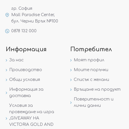
гр. София
Mall Paradise Center,
бул. Черни Връх №100
0878 132 000
Информация
Потребител
За нас
Моят профил
Производство
Моите поръчки
Общи условия
Списък с желани
Информация за
Връщане на продукт
доставка
Поверителност и
Условия за
лични данни
провеждане на игра
„GIVEAWAY НА
VICTORIA GOLD AND