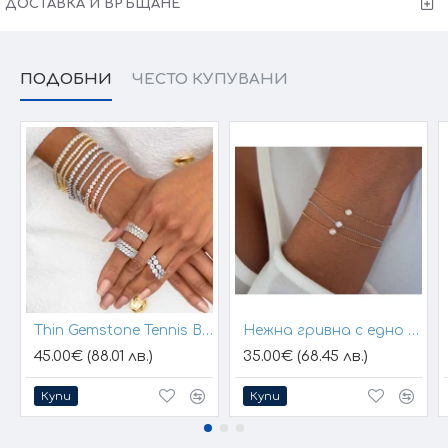
ДОСТАВКА И ВРЪЩАНЕ
Victoria Gold - Всичко хубаво е с теб!
ПОДОБНИ
ЧЕСТО КУПУВАНИ
Thin Gemstone Tennis Bracelet
Нежна гривна с едно камъче бял кубичен цирконий
45.00€ (88.01 лв.)
35.00€ (68.45 лв.)
Купи
Купи