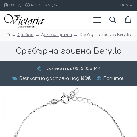
ВХОД
РЕГИСТРАЦИЯ
BGN
Сребро
Дамски Гривни
Сребърна гривна Berylla
Сребърна гривна Berylla
Поръчай на: 0888 806 144
Безплатна доставка над 180€
Попитай