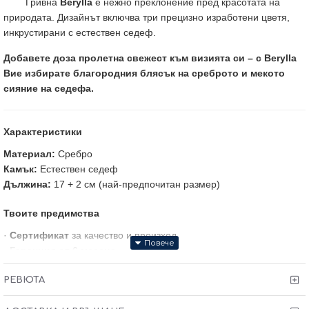
Гривна
Berylla
е нежно преклонение пред красотата на
природата. Дизайнът включва три прецизно изработени цветя,
инкрустирани с естествен седеф.
Добавете доза пролетна свежест към визията си – с Berylla
Вие избирате благородния блясък на среброто и мекото
сияние на седефа.
Характеристики
Материал:
Сребро
Камък:
Естествен седеф
Дължина:
17 + 2 см (най-предпочитан размер)
Твоите предимства
·
Сертификат
за качество и произход
·
Гаранция от 6 месеца
·
Тест и преглед
преди заплащане
РЕВЮТА
· Произведено в България