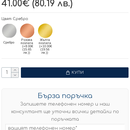
41.00€ (80.19 лв.)
Цвят Сребро
Розова
Жълта
Сребро
позлата
позлата
(+8.00€
(+10.00€
(15.65
(19.56
лв.))
лв.))
КУПИ
Бърза поръчка
Запишете телефонен номер и наш
консултант ще уточни всички детайли по
поръчката