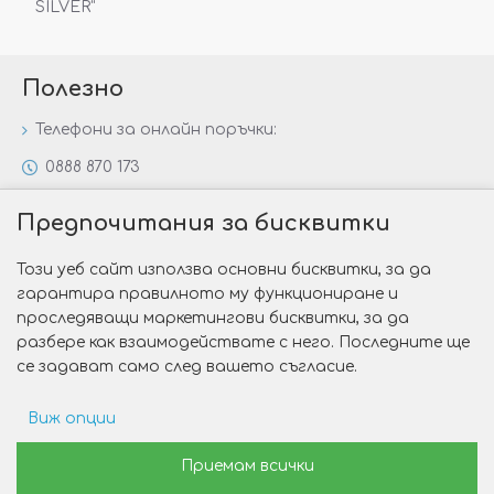
SILVER“
Полезно
Телефони за онлайн поръчки:
0888 870 173
0888 806 144
Предпочитания за бисквитки
Всички контакти
Този уеб сайт използва основни бисквитки, за да
Специални предложения
гарантира правилното му функциониране и
Защо да изберете Victoria Gold&Silver?
проследяващи маркетингови бисквитки, за да
разбере как взаимодействате с него. Последните ще
Как да изберем годежен пръстен?
се задават само след вашето съгласие.
Виж опции
Copyright © 2026 Victoria Gold&Silver
Рекламни предпочитания
Приемам всички
Изработка на сайт от Web R Solution®