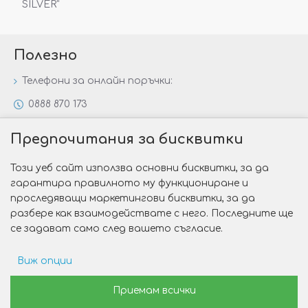
SILVER“
Полезно
Телефони за онлайн поръчки:
0888 870 173
0888 806 144
Предпочитания за бисквитки
Всички контакти
Този уеб сайт използва основни бисквитки, за да
Специални предложения
гарантира правилното му функциониране и
Защо да изберете Victoria Gold&Silver?
проследяващи маркетингови бисквитки, за да
разбере как взаимодействате с него. Последните ще
Как да изберем годежен пръстен?
се задават само след вашето съгласие.
Виж опции
Copyright © 2026 Victoria Gold&Silver
Рекламни предпочитания
Приемам всички
Изработка на сайт от Web R Solution®