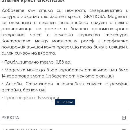
Златен кръст GRATIOSA
Добавете към стила си нежност, съвършенство и
сигурна закрила със златен кръст GRATIOSA. Моделът
се отличава с вековен, византийски силует с нежно
разширяващи се рамене и богато орнаментирана
вътрешна част с релефна зърнеста текстура.
Контрастът между матировия релеф и перфектно
полирания външен кант превръща това бижу в изящен и
силен символ на вярата.
• Приблизително тегло: 0,58 гр.
• Моделът може да бъде изработен от жълто или бяло
14-каратово злато (изберете от менюто с опции)
• Дизайн: Стилизиран византийски силует с релефни
детайли, без камъни
• Произведено в България
• Сертификат за качество и произход
• Гаранция от 6 месеца
РЕВЮТА
В допълнение към златния кръст предлагаме и подходящи
верижки, с които да оформите пълния комплект.
При