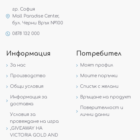
гр. София
Mall Paradise Center,
бул. Черни Връх №100
0878 132 000
Информация
Потребител
За нас
Моят профил
Производство
Моите поръчки
Общи условия
Списък с желани
Информация за
Връщане на продукт
доставка
Поверителност и
Условия за
лични данни
провеждане на игра
„GIVEAWAY НА
VICTORIA GOLD AND