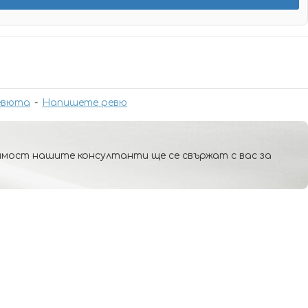
евюта
-
Напишете ревю
мост нашите консултанти ще се свържат с вас за